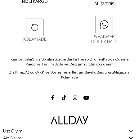
HIZLI KARGO
ALIŞVERİŞ
WHATSAPP
KOLAY İADE
DESTEK HATTI
Kampanyalar
Sıkça Sorulan Sorular
Banka Hesap Bilgileri
Kapıda Ödeme
Kargo ve Teslimat
İade ve Değişim
Yurtdışı Gönderim
Biz Kimiz?
Blog
KVKK ve Sözleşmeler
İletişim
Bayilik Başvurusu
Mağazalar
Kolay İade
Üst Giyim
Alt Giyim