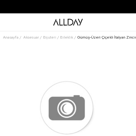
Anasayfa
Aksesuar
Bijuteri
Bileklik
Gümüş-Üzeri Çiçekli İtalyan Zincir