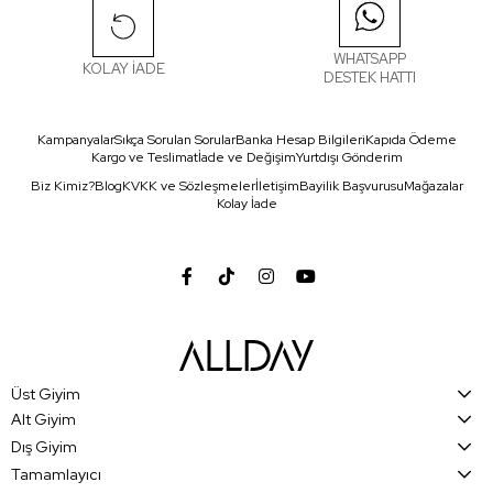
WHATSAPP
KOLAY İADE
DESTEK HATTI
Kampanyalar
Sıkça Sorulan Sorular
Banka Hesap Bilgileri
Kapıda Ödeme
Kargo ve Teslimat
İade ve Değişim
Yurtdışı Gönderim
Biz Kimiz?
Blog
KVKK ve Sözleşmeler
İletişim
Bayilik Başvurusu
Mağazalar
Kolay İade
Üst Giyim
Alt Giyim
Dış Giyim
Tamamlayıcı