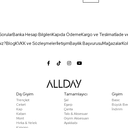
Sorular
Banka Hesap Bilgileri
Kapıda Ödeme
Kargo ve Teslimat
İade v
miz?
Blog
KVKK ve Sözleşmeler
İletişim
Bayilik Başvurusu
Mağazalar
Kol
Dış Giyim
Tamamlayıcı
Giyim
Trençkot
Şal
Basic
Ceket
Eşarp
Büyük Be
Kap
Çanta
İndirim
Kaban
Takı & Aksesuar
Mont
Giyim Aksesuarı
Hırka & Yelek
Ayakkabı
Kimono