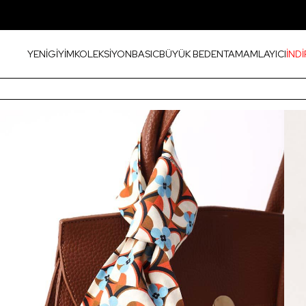
YENİ
GİYİM
KOLEKSİYON
BASIC
BÜYÜK BEDEN
TAMAMLAYICI
İNDİ