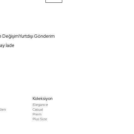
e Değişim
Yurtdışı Gönderim
ay İade
Koleksiyon
Elegance
den
Casual
Prem
Plus Size