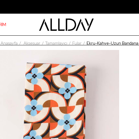
RİM
Anasayfa
Aksesuar
Tamamlayıcı
Fular
Ekru-Kahve-Uzun Bandana