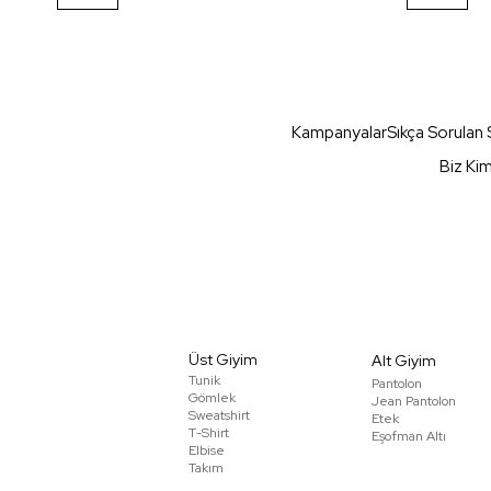
Kampanyalar
Sıkça Sorulan 
Biz Ki
Üst Giyim
Alt Giyim
Tunik
Pantolon
Gömlek
Jean Pantolon
Sweatshirt
Etek
T-Shirt
Eşofman Altı
Elbise
Takım