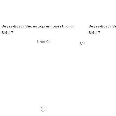
Beyaz-Büyük Beden Süprem Sweat Tunik
Beyaz-Büyük B
$14.47
$14.47
Uzun Kol