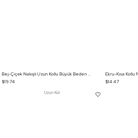
Bej-Çiçek Nakışlı Uzun Kollu Büyük Beden T-shirt
$19.74
$14.47
Uzun Kol