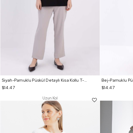
Siyah-Pamuklu Püskül Detaylı Kısa Kollu T-Shirt
$14.47
$14.47
Uzun Kol