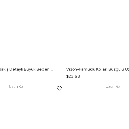
Ekru-Kısa Kollu Nakış Detaylı Büyük Beden T-shirt
$23.68
Uzun Kol
Uzun Kol