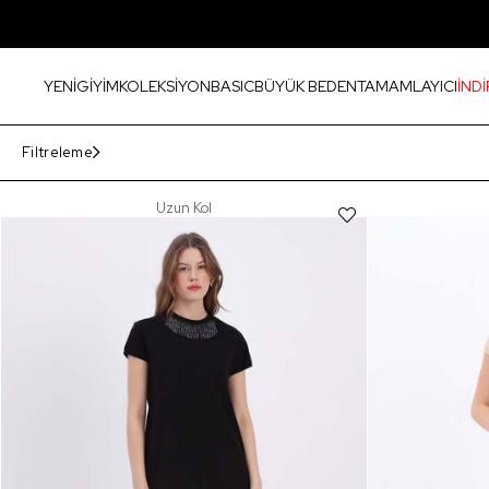
YENİ
GİYİM
KOLEKSİYON
BASIC
BÜYÜK BEDEN
TAMAMLAYICI
İNDİ
Filtreleme
Uzun Kol