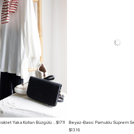
Ekru-Pamuklu Bisiklet Yaka Kolları Büzgülü Uzun Kollu Likralı T-Shirt
$17.11
Beyaz-Basic Pamuklu Süprem Sw
$13.16