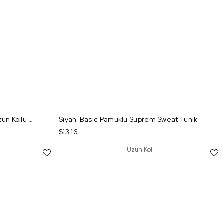
Vizon-Pamuklu Kolları Büzgülü Uzun Kollu Likralı T-Shirt
Siyah-Basic Pamuklu Süprem Sweat Tunik
$13.16
Uzun Kol