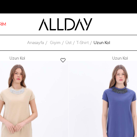
RİM
Anasayfa
Giyim
Üst
T-Shirt
Uzun Kol
Uzun Kol
Uzun Kol