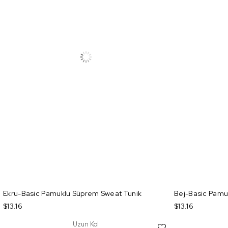
Ekru-Basic Pamuklu Süprem Sweat Tunik
Bej-Basic Pamu
$13.16
$13.16
Uzun Kol