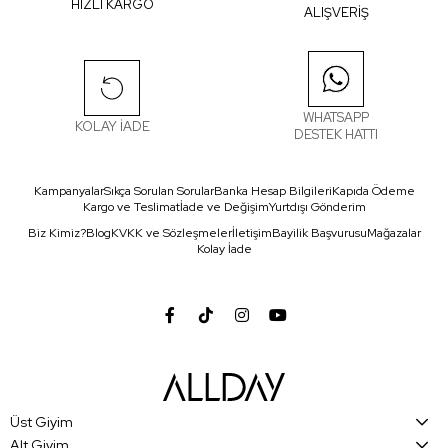
HIZLI KARGO
ALIŞVERİŞ
WHATSAPP
KOLAY İADE
DESTEK HATTI
Kampanyalar
Sıkça Sorulan Sorular
Banka Hesap Bilgileri
Kapıda Ödeme
Kargo ve Teslimat
İade ve Değişim
Yurtdışı Gönderim
Biz Kimiz?
Blog
KVKK ve Sözleşmeler
İletişim
Bayilik Başvurusu
Mağazalar
Kolay İade
Üst Giyim
Alt Giyim