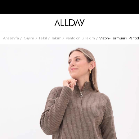
Anasayfa
Giyim
Tekil
Takım
Pantolonlu Takım
Vizon-Fermuarlı Pantol