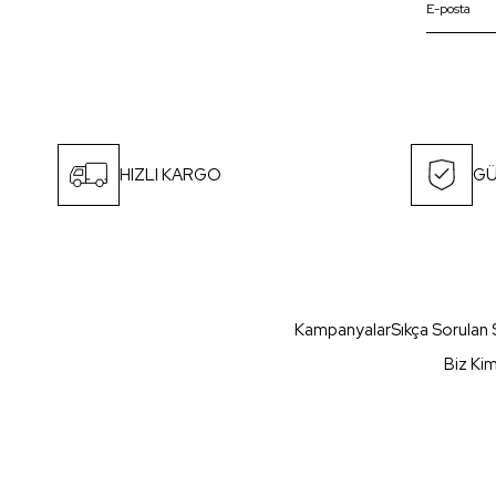
HIZLI KARGO
GÜ
Kampanyalar
Sıkça Sorulan 
Biz Ki