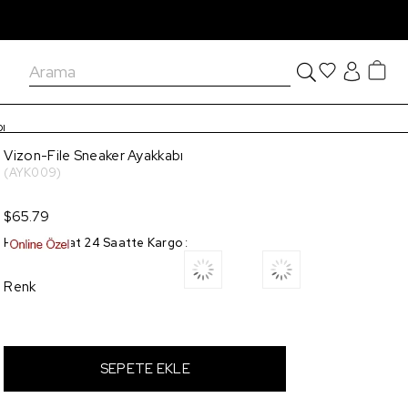
ı
Vizon-File Sneaker Ayakkabı
(AYK009)
$65.79
Hızlı Teslimat 24 Saatte Kargo
:
Renk