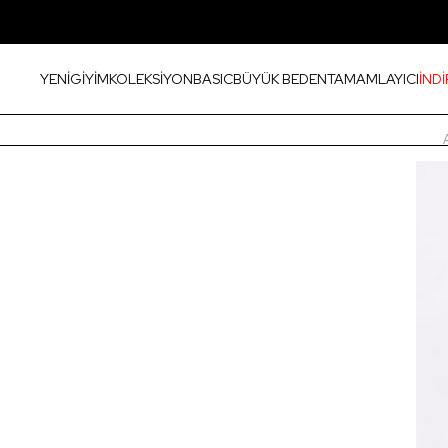
YENİ
GİYİM
KOLEKSİYON
BASIC
BÜYÜK BEDEN
TAMAMLAYICI
İNDİ