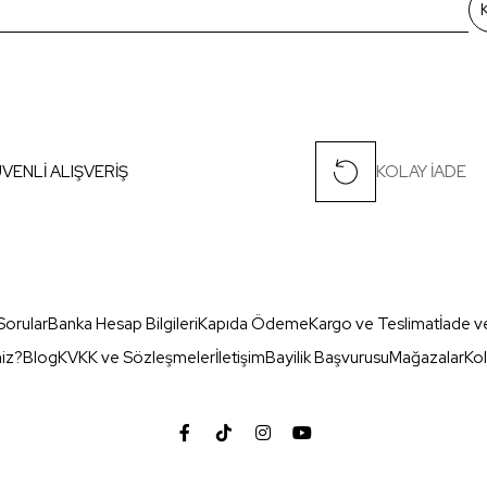
VENLİ ALIŞVERİŞ
KOLAY İADE
Sorular
Banka Hesap Bilgileri
Kapıda Ödeme
Kargo ve Teslimat
İade v
miz?
Blog
KVKK ve Sözleşmeler
İletişim
Bayilik Başvurusu
Mağazalar
Kol