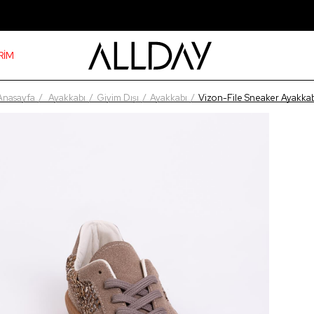
RİM
Anasayfa
Ayakkabı
Giyim Dışı
Ayakkabı
Vizon-File Sneaker Ayakkab