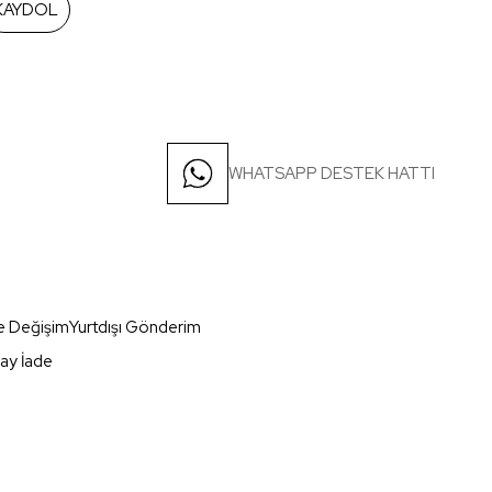
KAYDOL
WHATSAPP DESTEK HATTI
e Değişim
Yurtdışı Gönderim
ay İade