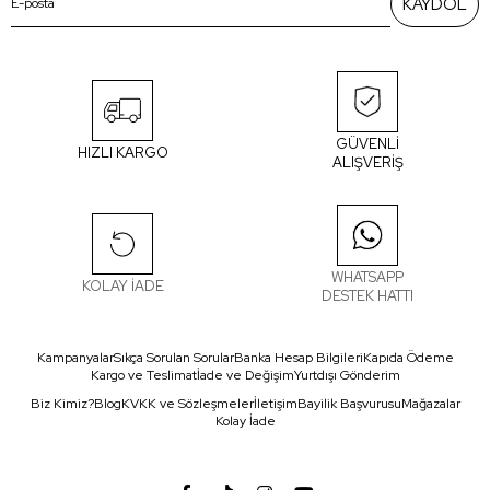
KAYDOL
GÜVENLİ
HIZLI KARGO
ALIŞVERİŞ
WHATSAPP
KOLAY İADE
DESTEK HATTI
Kampanyalar
Sıkça Sorulan Sorular
Banka Hesap Bilgileri
Kapıda Ödeme
Kargo ve Teslimat
İade ve Değişim
Yurtdışı Gönderim
Biz Kimiz?
Blog
KVKK ve Sözleşmeler
İletişim
Bayilik Başvurusu
Mağazalar
Kolay İade