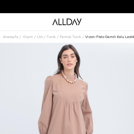
Anasayfa
Giyim
Üst
Tunik
Pamuk Tunik
Vizon-Fisto Garnili Kolu Lasti