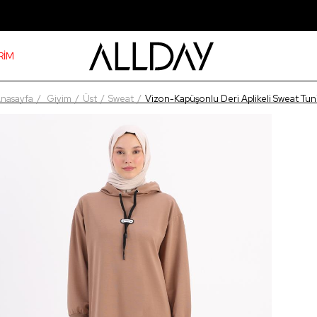
RİM
nasayfa
Giyim
Üst
Sweat
Vizon-Kapüşonlu Deri Aplikeli Sweat Tun