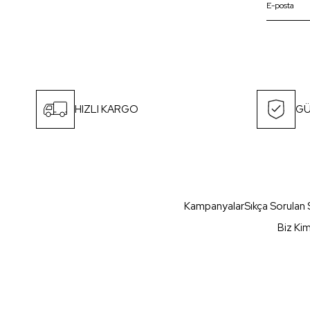
HIZLI KARGO
GÜ
Kampanyalar
Sıkça Sorulan 
Biz Ki