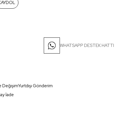
KAYDOL
WHATSAPP DESTEK HATTI
e Değişim
Yurtdışı Gönderim
ay İade