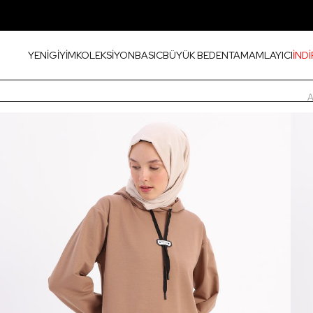
YENİ
GİYİM
KOLEKSİYON
BASIC
BÜYÜK BEDEN
TAMAMLAYICI
İNDİ
A