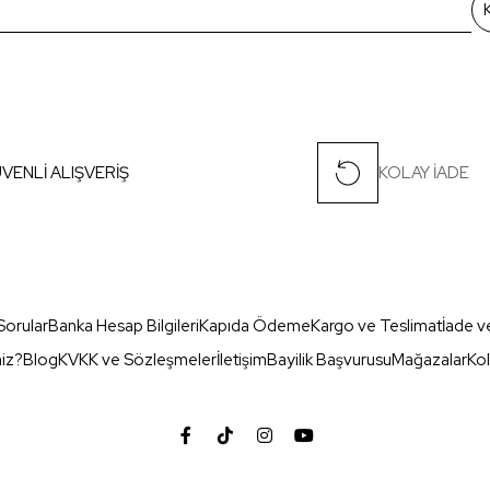
VENLİ ALIŞVERİŞ
KOLAY İADE
Sorular
Banka Hesap Bilgileri
Kapıda Ödeme
Kargo ve Teslimat
İade v
miz?
Blog
KVKK ve Sözleşmeler
İletişim
Bayilik Başvurusu
Mağazalar
Kol