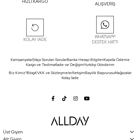
HIZLI KARGO
ALIŞVERİŞ
WHATSAPP
KOLAY İADE
DESTEK HATTI
Kampanyalar
Sıkça Sorulan Sorular
Banka Hesap Bilgileri
Kapıda Ödeme
Kargo ve Teslimat
İade ve Değişim
Yurtdışı Gönderim
Biz Kimiz?
Blog
KVKK ve Sözleşmeler
İletişim
Bayilik Başvurusu
Mağazalar
Kolay İade
Üst Giyim
Alt Giyim