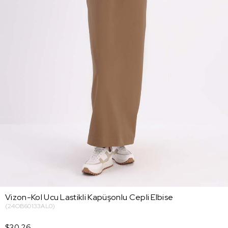
Vizon-Kol Ucu Lastikli Kapüşonlu Cepli Elbise
(24OB60133AL0)
$30.26