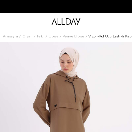
Anasayfa
Giyim
Tekil
Elbise
Penye Elbise
Vizon-Kol Ucu Lastikli Kap