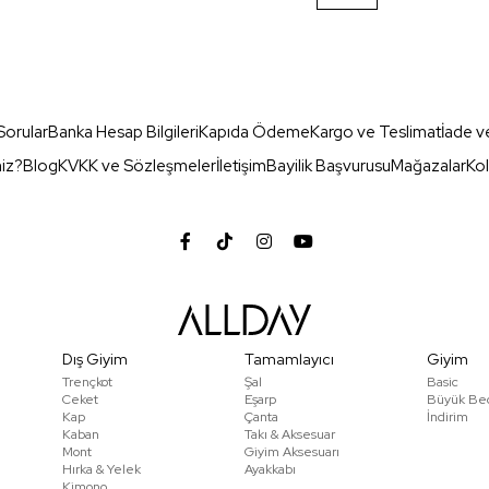
Sorular
Banka Hesap Bilgileri
Kapıda Ödeme
Kargo ve Teslimat
İade v
miz?
Blog
KVKK ve Sözleşmeler
İletişim
Bayilik Başvurusu
Mağazalar
Kol
Dış Giyim
Tamamlayıcı
Giyim
Trençkot
Şal
Basic
Ceket
Eşarp
Büyük Be
Kap
Çanta
İndirim
Kaban
Takı & Aksesuar
Mont
Giyim Aksesuarı
Hırka & Yelek
Ayakkabı
Kimono