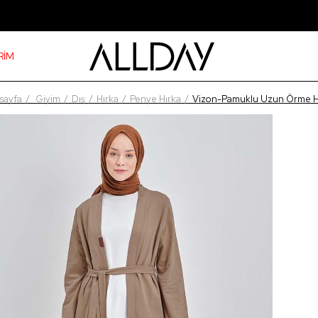
RİM
sayfa
Giyim
Dış
Hırka
Penye Hırka
Vizon-Pamuklu Uzun Örme H