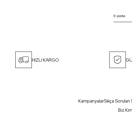
HIZLI KARGO
GÜ
Kampanyalar
Sıkça Sorulan 
Biz Ki