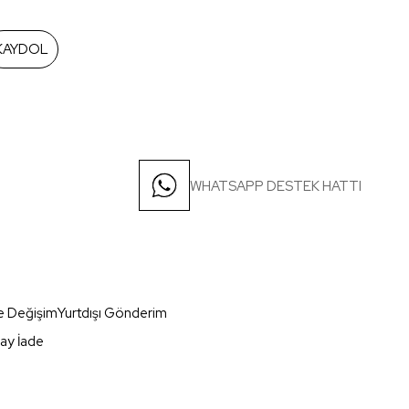
KAYDOL
WHATSAPP DESTEK HATTI
e Değişim
Yurtdışı Gönderim
ay İade