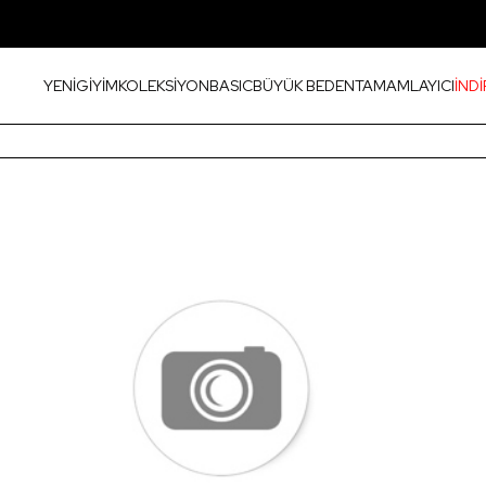
YENİ
GİYİM
KOLEKSİYON
BASIC
BÜYÜK BEDEN
TAMAMLAYICI
İNDİ