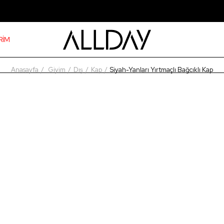
RİM
Anasayfa
Giyim
Dış
Kap
Siyah-Yanları Yırtmaçlı Bağcıklı Kap