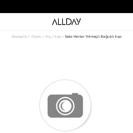
Anasayfa
Giyim
Dış
Kap
Saks-Yanları Yırtmaçlı Bağcıklı Kap