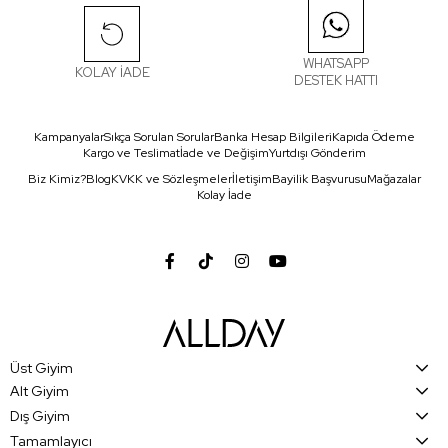
WHATSAPP
KOLAY İADE
DESTEK HATTI
Kampanyalar
Sıkça Sorulan Sorular
Banka Hesap Bilgileri
Kapıda Ödeme
Kargo ve Teslimat
İade ve Değişim
Yurtdışı Gönderim
Biz Kimiz?
Blog
KVKK ve Sözleşmeler
İletişim
Bayilik Başvurusu
Mağazalar
Kolay İade
Üst Giyim
Alt Giyim
Dış Giyim
Tamamlayıcı