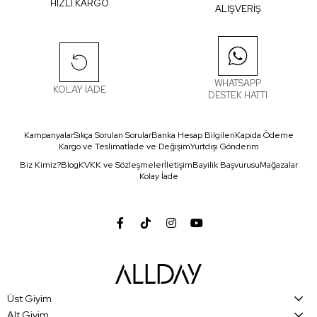
HIZLI KARGO
ALIŞVERİŞ
WHATSAPP
KOLAY İADE
DESTEK HATTI
Kampanyalar
Sıkça Sorulan Sorular
Banka Hesap Bilgileri
Kapıda Ödeme
Kargo ve Teslimat
İade ve Değişim
Yurtdışı Gönderim
Biz Kimiz?
Blog
KVKK ve Sözleşmeler
İletişim
Bayilik Başvurusu
Mağazalar
Kolay İade
Üst Giyim
Alt Giyim