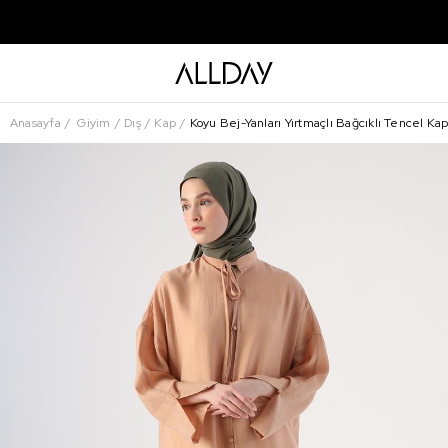
Anasayfa
Giyim
Dış
Kap
Koyu Bej-Yanları Yırtmaçlı Bağcıklı Tencel Ka