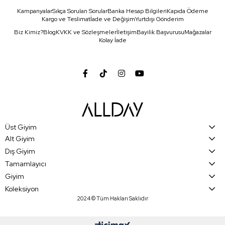
Kampanyalar
Sıkça Sorulan Sorular
Banka Hesap Bilgileri
Kapıda Ödeme
Kargo ve Teslimat
İade ve Değişim
Yurtdışı Gönderim
Biz Kimiz?
Blog
KVKK ve Sözleşmeler
İletişim
Bayilik Başvurusu
Mağazalar
Kolay İade
Üst Giyim
Alt Giyim
Dış Giyim
Tamamlayıcı
Giyim
Koleksiyon
2024 © Tüm Hakları Saklıdır