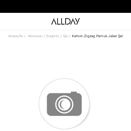
Anasayfa
Aksesuar
Başörtü
Şal
Kahve-Zigzag Pamuk Jakar Şal