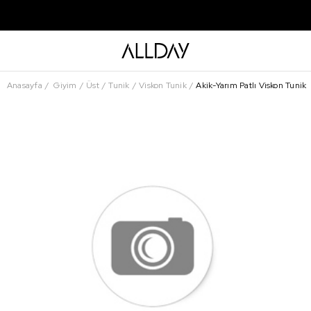
Anasayfa
Giyim
Üst
Tunik
Viskon Tunik
Akik-Yarım Patlı Viskon Tunik