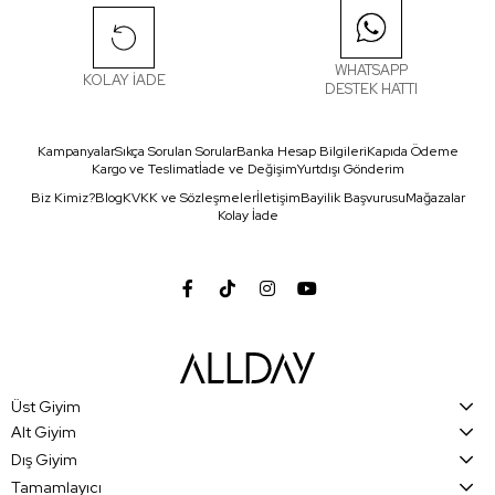
WHATSAPP
KOLAY İADE
DESTEK HATTI
Kampanyalar
Sıkça Sorulan Sorular
Banka Hesap Bilgileri
Kapıda Ödeme
Kargo ve Teslimat
İade ve Değişim
Yurtdışı Gönderim
Biz Kimiz?
Blog
KVKK ve Sözleşmeler
İletişim
Bayilik Başvurusu
Mağazalar
Kolay İade
Üst Giyim
Alt Giyim
Dış Giyim
Tamamlayıcı