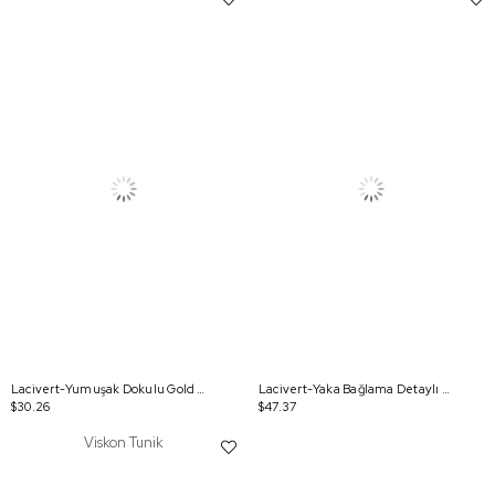
Lacivert-Yumuşak Dokulu Gold Dügmeli Sweatshirt
Lacivert-Yaka Bağlama Detaylı Tunik
$30.26
$47.37
Viskon Tunik