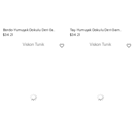
Bordo-Yumuşak Dokulu Deri Garnili Tunik
Taş-Yumuşak Dokulu Deri Garnili Tunik
$34.21
$34.21
Viskon Tunik
Viskon Tunik