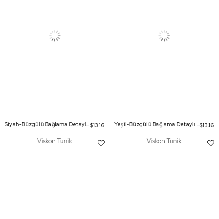
Siyah-Büzgülü Bağlama Detaylı Bisiklet Yaka Tunik
Yeşil-Büzgülü Bağlama Detaylı Bisiklet Yaka Tunik
$13.16
$13.16
Viskon Tunik
Viskon Tunik