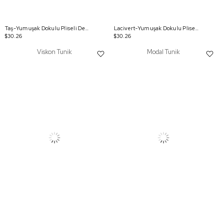
Taş-Yumuşak Dokulu Pliseli Detaylı Tunik
Lacivert-Yumuşak Dokulu Pliseli Detaylı Tunik
$30.26
$30.26
Viskon Tunik
Modal Tunik