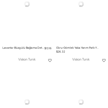
Lavanta-Büzgülü Bağlama Detaylı Bisiklet Yaka Tunik
Ekru-Gömlek Yaka Yarım Patlı Yırtmaçlı Arkası Uzun Tunik
$13.16
$26.32
Viskon Tunik
Viskon Tunik