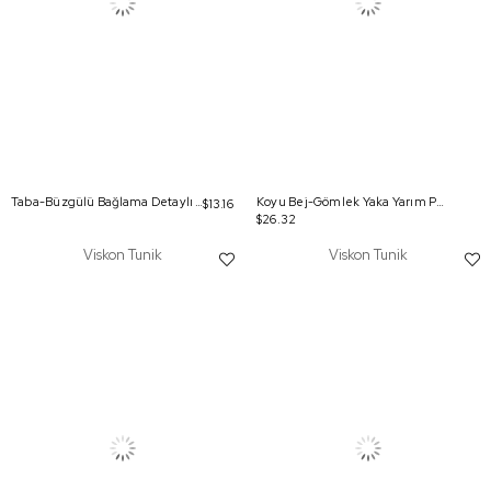
Taba-Büzgülü Bağlama Detaylı Bisiklet Yaka Tunik
Koyu Bej-Gömlek Yaka Yarım Patlı Yırtmaçlı Arkası Uzun Tunik
$13.16
$26.32
Viskon Tunik
Viskon Tunik