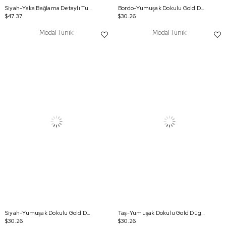
Siyah-Yaka Bağlama Detaylı Tunik
Bordo-Yumuşak Dokulu Gold Dügmeli Sweatshirt
$47.37
$30.26
Modal Tunik
Modal Tunik
Siyah-Yumuşak Dokulu Gold Dügmeli Sweatshirt
Taş-Yumuşak Dokulu Gold Dügmeli Sweatshirt
$30.26
$30.26