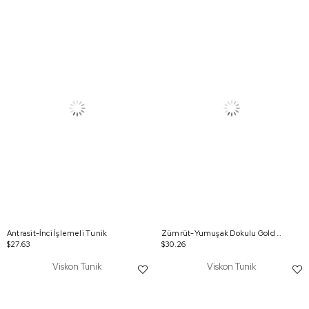
Antrasit-İnci İşlemeli Tunik
Zümrüt-Yumuşak Dokulu Gold Dügmeli Sweatshirt
$27.63
$30.26
Viskon Tunik
Viskon Tunik