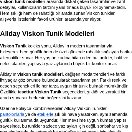
viskon tunik modelleri
 arasında dikkat çeken tasarımlar ve zarif 
detaylar, kullanıcıların tarzını yansıtmada büyük rol oynamaktadır. 
Hem şıklığı hem de rahatlığı bir arada sunan Viskon tunikler, 
alışveriş listelerinin favori ürünleri arasında yer alıyor.
Allday Viskon Tunik Modelleri
Viskon Tunik
 koleksiyonu, Allday’ın modern tasarımlarıyla 
birleşerek hem günlük hem de özel günlerde rahatlık sağlayan harika 
alternatifler sunar. Her yaştan kadına hitap eden bu tunikler, hafif ve 
nefes alabilen yapısıyla yaz aylarında büyük bir konfor sunar.
Allday'ın 
viskon tunik modelleri
, değişen moda trendleri ve farklı 
ihtiyaçlar göz önünde bulundurularak tasarlanmıştır. Farklı renk ve 
desen seçenekleri ile her tarza uygun bir tunik bulmak mümkündür. 
Özellikle 
tesettür Viskon Tunik
 seçenekleri, şıklığı ve zarafeti bir 
arada sunarak herkesin beğenisini kazanır.
Üzerine kolayca kombinlenebilen Allday Viskon Tunikler, 
pantolonlarla 
ya da 
eteklerle 
şık bir hava yaratırken, aynı zamanda 
günlük kullanıma da uygundur. Her mevsime uygun kumaş yapısı 
sayesinde, bu tunikler sadece yaz ayları için değil, sonbahar ve kış 