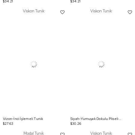
$34.21
$34.21
Viskon Tunik
Viskon Tunik
Vizon-İnci İşlemeli Tunik
Siyah-Yumuşak Dokulu Pliseli Detaylı Tunik
$27.63
$30.26
Modal Tunik
Viskon Tunik