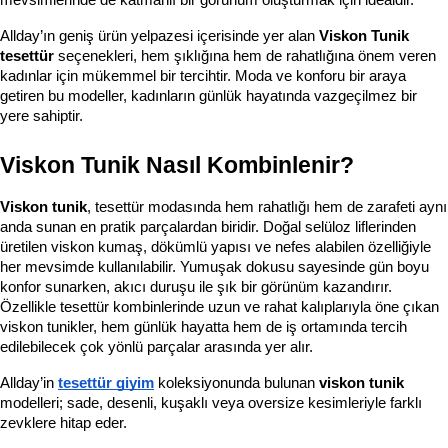
mevsimlerinde de katmanlı bir görünüm oluşturmak için idealdir.
Allday’ın geniş ürün yelpazesi içerisinde yer alan 
Viskon Tunik 
tesettür
 seçenekleri, hem şıklığına hem de rahatlığına önem veren 
kadınlar için mükemmel bir tercihtir. Moda ve konforu bir araya 
getiren bu modeller, kadınların günlük hayatında vazgeçilmez bir 
yere sahiptir.
Viskon Tunik Nasıl Kombinlenir?
Viskon tunik
, tesettür modasında hem rahatlığı hem de zarafeti aynı 
anda sunan en pratik parçalardan biridir. Doğal selüloz liflerinden 
üretilen viskon kumaş, dökümlü yapısı ve nefes alabilen özelliğiyle 
her mevsimde kullanılabilir. Yumuşak dokusu sayesinde gün boyu 
konfor sunarken, akıcı duruşu ile şık bir görünüm kazandırır. 
Özellikle tesettür kombinlerinde uzun ve rahat kalıplarıyla öne çıkan 
viskon tunikler, hem günlük hayatta hem de iş ortamında tercih 
edilebilecek çok yönlü parçalar arasında yer alır.
Allday’in
tesettür giyim
 koleksiyonunda bulunan 
viskon tunik
modelleri; sade, desenli, kuşaklı veya oversize kesimleriyle farklı 
zevklere hitap eder.