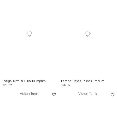
İndigo-Kırmızı-Piliseli Emprime Desenli Rahat Kalıp Tunik
Pembe-Beyaz-Piliseli Emprime Desenli Rahat Kalıp Tunik
$26.32
$26.32
Viskon Tunik
Viskon Tunik