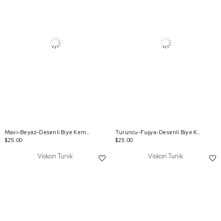
Mavi-Beyaz-Desenli Biye Kemerli Rahat Piliseli Tunik
Turuncu-Fuşya-Desenli Biye Kemerli Rahat Piliseli Tunik
$25.00
$25.00
Viskon Tunik
Viskon Tunik