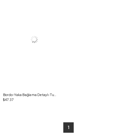
Bordo-Yaka Bağlama Detaylı Tunik
$47.37
1