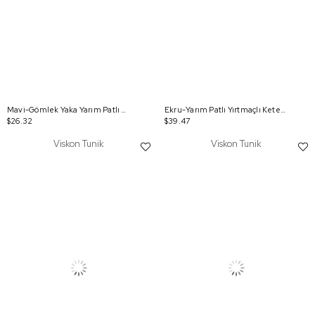
Mavi-Gömlek Yaka Yarım Patlı Yırtmaçlı Arkası Uzun Tunik
Ekru-Yarım Patlı Yırtmaçlı Keten Tunik
$26.32
$39.47
Viskon Tunik
Viskon Tunik