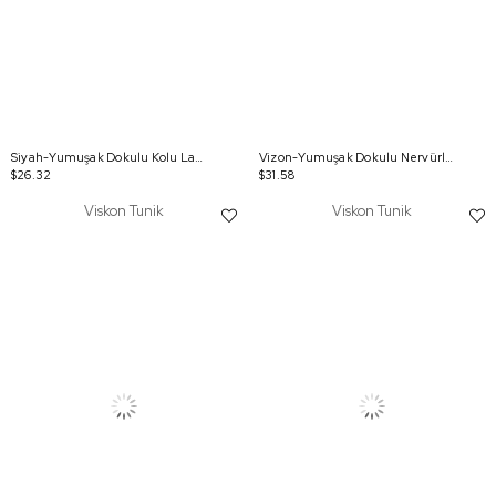
Siyah-Yumuşak Dokulu Kolu Lastikli Tunik
Vizon-Yumuşak Dokulu Nervürlü Tunik
$26.32
$31.58
Viskon Tunik
Viskon Tunik