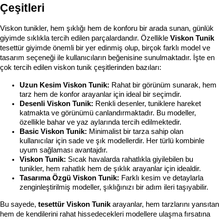
Çeşitleri
Viskon tunikler, hem şıklığı hem de konforu bir arada sunan, günlük 
giyimde sıklıkla tercih edilen parçalardandır. Özellikle 
Viskon Tunik
tesettür giyimde önemli bir yer edinmiş olup, birçok farklı model ve 
tasarım seçeneği ile kullanıcıların beğenisine sunulmaktadır. İşte en 
çok tercih edilen viskon tunik çeşitlerinden bazıları:
Uzun Kesim Viskon Tunik:
 Rahat bir görünüm sunarak, hem 
tarz hem de konfor arayanlar için ideal bir seçimdir.
Desenli Viskon Tunik:
 Renkli desenler, tuniklere hareket 
katmakta ve görünümü canlandırmaktadır. Bu modeller, 
özellikle bahar ve yaz aylarında tercih edilmektedir.
Basic Viskon Tunik:
 Minimalist bir tarza sahip olan 
kullanıcılar için sade ve şık modellerdir. Her türlü kombinle 
uyum sağlaması avantajdır.
Viskon Tunik:
 Sıcak havalarda rahatlıkla giyilebilen bu 
tunikler, hem rahatlık hem de şıklık arayanlar için idealdir.
Tasarıma Özgü Viskon Tunik:
 Farklı kesim ve detaylarla 
zenginleştirilmiş modeller, şıklığınızı bir adım ileri taşıyabilir.
Bu sayede, 
tesettür Viskon Tunik
 arayanlar, hem tarzlarını yansıtan 
hem de kendilerini rahat hissedecekleri modellere ulaşma fırsatına 