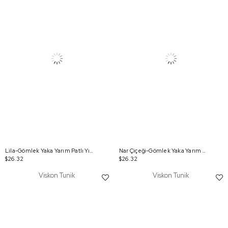
Lila-Gömlek Yaka Yarım Patlı Yırtmaçlı Arkası Uzun Tunik
Nar Çiçeği-Gömlek Yaka Yarım Patlı Yırtmaçlı Arkası Uzun Tunik
$26.32
$26.32
Viskon Tunik
Viskon Tunik