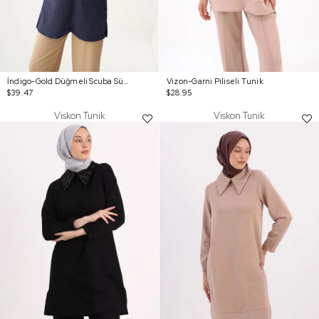
İndigo-Gold Düğmeli Scuba Süet Tunik
Vizon-Garni Piliseli Tunik
$39.47
$28.95
Viskon Tunik
Viskon Tunik