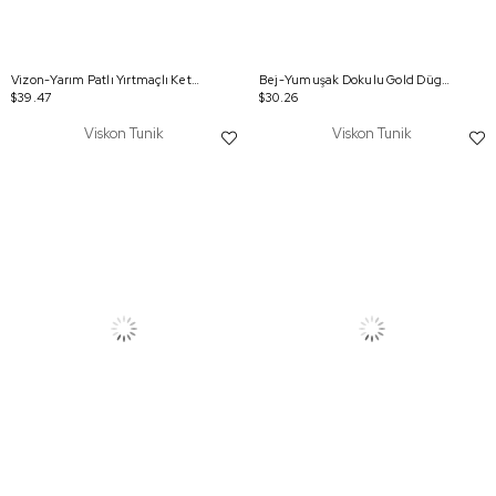
Vizon-Yarım Patlı Yırtmaçlı Keten Tunik
Bej-Yumuşak Dokulu Gold Dügmeli Sweatshirt
$39.47
$30.26
Viskon Tunik
Viskon Tunik