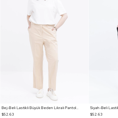
Bej-Beli Lastikli Büyük Beden Likralı Pantolon
$52.63
$52.63