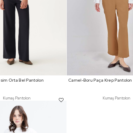
sim Orta Bel Pantolon
Camel-Boru Paça Krep Pantolon
Kumaş Pantolon
Kumaş Pantolon