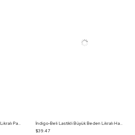
İndigo-Beli Lastikli Büyük Beden Likralı Pantolon
İndigo-Beli Lastikli Büyük Beden Likralı Havuç Pantolon
$39.47