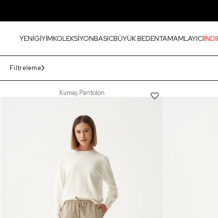
YENİ
GİYİM
KOLEKSİYON
BASIC
BÜYÜK BEDEN
TAMAMLAYICI
İNDİ
Filtreleme
Kumaş Pantolon