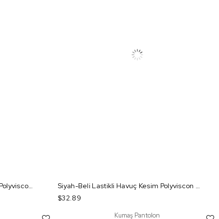
Kahve-Beli Lastikli Havuç Kesim Polyviscon Pantolon
Siyah-Beli Lastikli Havuç Kesim Polyviscon Pantolon
$32.89
Kumaş Pantolon