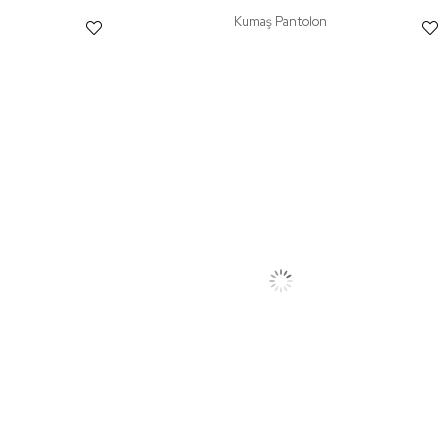
Kumaş Pantolon