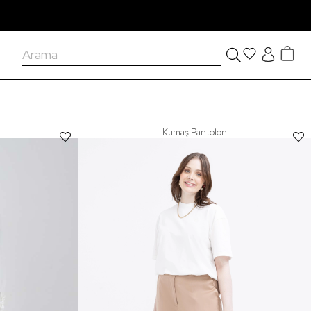
Kumaş Pantolon