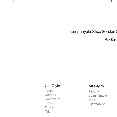
Kampanyalar
Sıkça Sorulan 
Biz Ki
Üst Giyim
Alt Giyim
Tunik
Pantolon
Gömlek
Jean Pantolon
Sweatshirt
Etek
T-Shirt
Eşofman Altı
Elbise
Takım