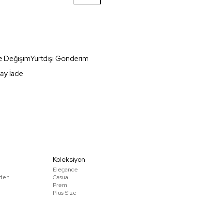
e Değişim
Yurtdışı Gönderim
ay İade
Koleksiyon
Elegance
den
Casual
Prem
Plus Size