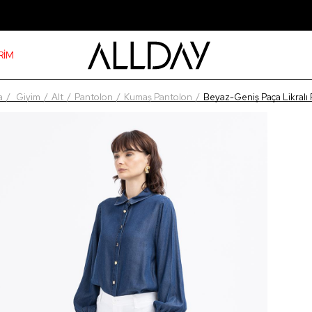
RİM
a
Giyim
Alt
Pantolon
Kumaş Pantolon
Beyaz-Geniş Paça Likralı