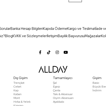
Sorular
Banka Hesap Bilgileri
Kapıda Ödeme
Kargo ve Teslimat
İade v
miz?
Blog
KVKK ve Sözleşmeler
İletişim
Bayilik Başvurusu
Mağazalar
Kol
Dış Giyim
Tamamlayıcı
Giyim
Trençkot
Şal
Basic
Ceket
Eşarp
Büyük Be
Kap
Çanta
İndirim
Kaban
Takı & Aksesuar
Mont
Giyim Aksesuarı
Hırka & Yelek
Ayakkabı
Kimono