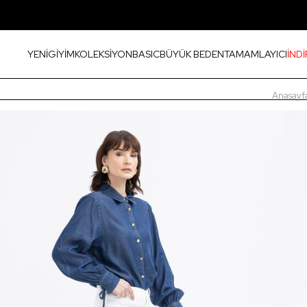
YENİ
GİYİM
KOLEKSİYON
BASIC
BÜYÜK BEDEN
TAMAMLAYICI
İNDİ
Anasayf