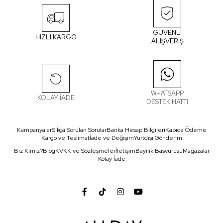
GÜVENLİ
HIZLI KARGO
ALIŞVERİŞ
WHATSAPP
KOLAY İADE
DESTEK HATTI
Kampanyalar
Sıkça Sorulan Sorular
Banka Hesap Bilgileri
Kapıda Ödeme
Kargo ve Teslimat
İade ve Değişim
Yurtdışı Gönderim
Biz Kimiz?
Blog
KVKK ve Sözleşmeler
İletişim
Bayilik Başvurusu
Mağazalar
Kolay İade