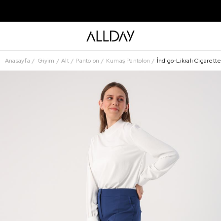
Anasayfa
Giyim
Alt
Pantolon
Kumaş Pantolon
İndigo-Likralı Cigarett