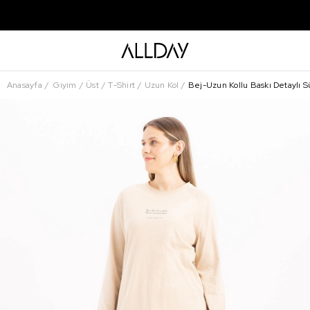
Anasayfa
Giyim
Üst
T-Shirt
Uzun Kol
Bej-Uzun Kollu Baskı Detaylı S