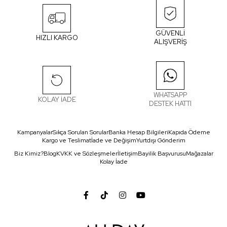
GÜVENLİ
HIZLI KARGO
ALIŞVERİŞ
WHATSAPP
KOLAY İADE
DESTEK HATTI
Kampanyalar
Sıkça Sorulan Sorular
Banka Hesap Bilgileri
Kapıda Ödeme
Kargo ve Teslimat
İade ve Değişim
Yurtdışı Gönderim
Biz Kimiz?
Blog
KVKK ve Sözleşmeler
İletişim
Bayilik Başvurusu
Mağazalar
Kolay İade