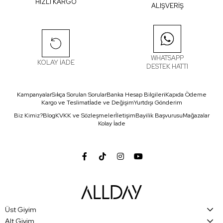
HIZLI KARGO
ALIŞVERİŞ
WHATSAPP
KOLAY İADE
DESTEK HATTI
Kampanyalar
Sıkça Sorulan Sorular
Banka Hesap Bilgileri
Kapıda Ödeme
Kargo ve Teslimat
İade ve Değişim
Yurtdışı Gönderim
Biz Kimiz?
Blog
KVKK ve Sözleşmeler
İletişim
Bayilik Başvurusu
Mağazalar
Kolay İade
Üst Giyim
Alt Giyim