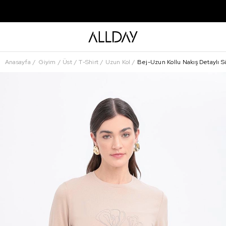
Anasayfa
Giyim
Üst
T-Shirt
Uzun Kol
Bej-Uzun Kollu Nakış Detaylı S