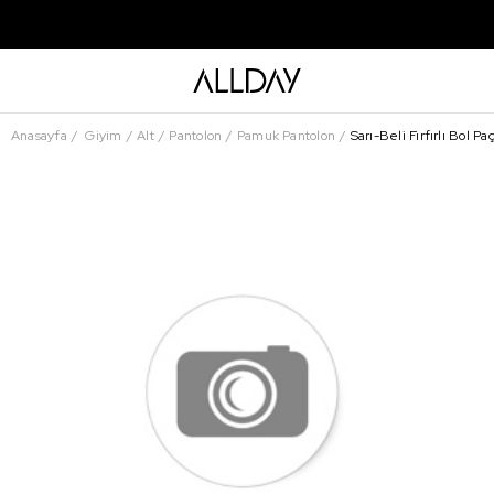
Anasayfa
Giyim
Alt
Pantolon
Pamuk Pantolon
Sarı-Beli Fırfırlı Bol P