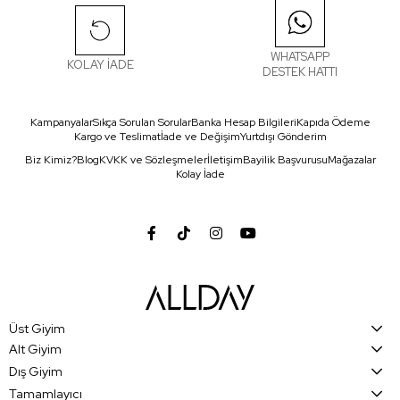
WHATSAPP
KOLAY İADE
DESTEK HATTI
Kampanyalar
Sıkça Sorulan Sorular
Banka Hesap Bilgileri
Kapıda Ödeme
Kargo ve Teslimat
İade ve Değişim
Yurtdışı Gönderim
Biz Kimiz?
Blog
KVKK ve Sözleşmeler
İletişim
Bayilik Başvurusu
Mağazalar
Kolay İade
Üst Giyim
Alt Giyim
Dış Giyim
Tamamlayıcı