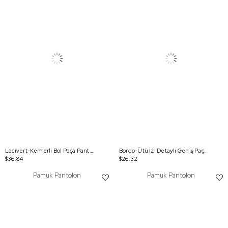
Lacivert-Kemerli Bol Paça Pantolon
Bordo-Ütü İzi Detaylı Geniş Paça Pantolon
$36.84
$26.32
Pamuk Pantolon
Pamuk Pantolon