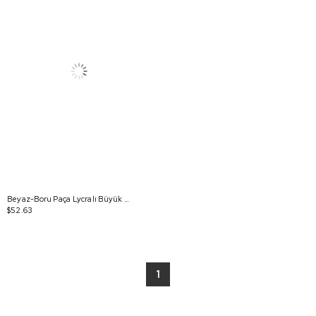
Beyaz-Boru Paça Lycralı Büyük Beden Pantolon
$52.63
1