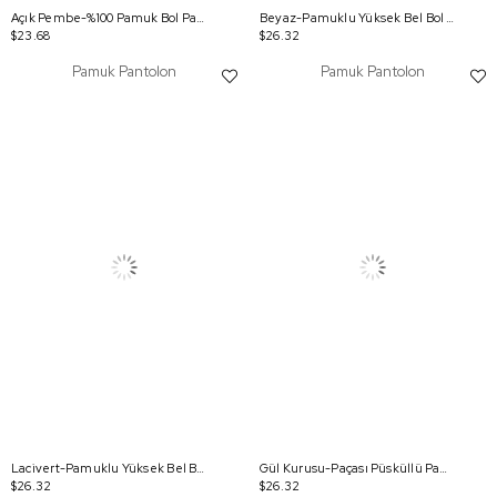
Açık Pembe-%100 Pamuk Bol Paça Parça Boyama Rahat Kalıp Pantolon
Beyaz-Pamuklu Yüksek Bel Bol Paça Likralı Pantolon
$23.68
$26.32
Pamuk Pantolon
Pamuk Pantolon
Lacivert-Pamuklu Yüksek Bel Bol Paça Likralı Pantolon
Gül Kurusu-Paçası Püsküllü Pantolon
$26.32
$26.32