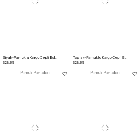
Siyah-Pamuklu Kargo Cepli Bol Paça Pantolon
Toprak-Pamuklu Kargo Cepli Bol Paça Pantolon
$28.95
$28.95
Pamuk Pantolon
Pamuk Pantolon