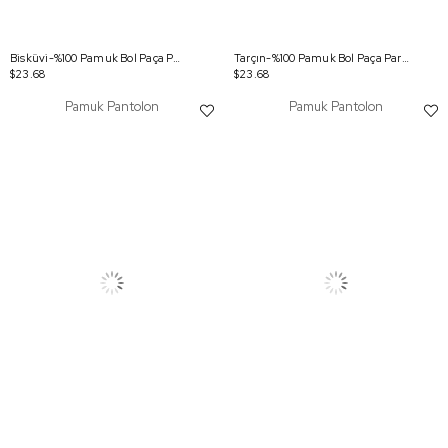
Bisküvi-%100 Pamuk Bol Paça Parça Boyama Rahat Kalıp Pantolon
Tarçın-%100 Pamuk Bol Paça Parça Boyama Rahat Kalıp Pantolon
$23.68
$23.68
Pamuk Pantolon
Pamuk Pantolon