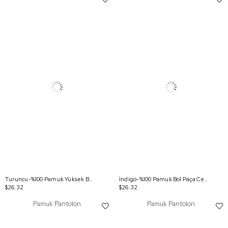
Turuncu-%100 Pamuk Yüksek Bel Bol Paça Pantolon
İndigo-%100 Pamuk Bol Paça Cepli Pantolon
$26.32
$26.32
Pamuk Pantolon
Pamuk Pantolon