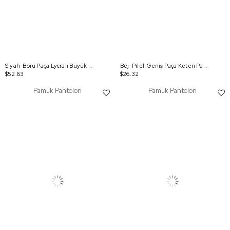
Siyah-Boru Paça Lycralı Büyük Beden Pantolon
Bej-Pileli Geniş Paça Keten Pantolon
$52.63
$26.32
Pamuk Pantolon
Pamuk Pantolon