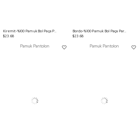
Kiremit-%100 Pamuk Bol Paça Parça Boyama Rahat Kalıp Pantolon
Bordo-%100 Pamuk Bol Paça Parça Boyama Rahat Kalıp Pantolon
$23.68
$23.68
Pamuk Pantolon
Pamuk Pantolon