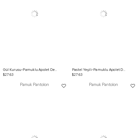
Gül Kurusu-Pamuklu Apolet Detaylı Çıtçıtlı Kargo Pantolon
Pastel Yeşili-Pamuklu Apolet Detaylı Çıtçıtlı Kargo Pantolon
$27.63
$27.63
Pamuk Pantolon
Pamuk Pantolon