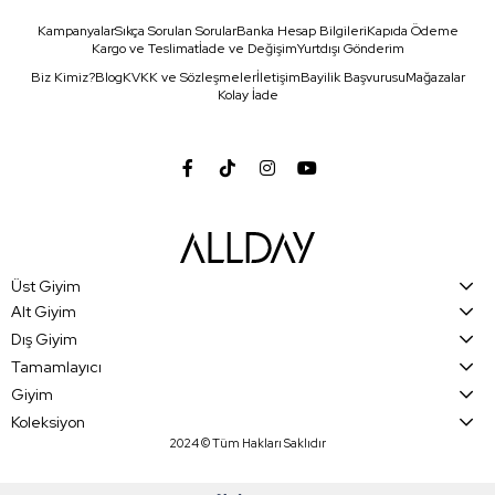
Kampanyalar
Sıkça Sorulan Sorular
Banka Hesap Bilgileri
Kapıda Ödeme
Kargo ve Teslimat
İade ve Değişim
Yurtdışı Gönderim
Biz Kimiz?
Blog
KVKK ve Sözleşmeler
İletişim
Bayilik Başvurusu
Mağazalar
Kolay İade
Üst Giyim
Alt Giyim
Dış Giyim
Tamamlayıcı
Giyim
Koleksiyon
2024 © Tüm Hakları Saklıdır