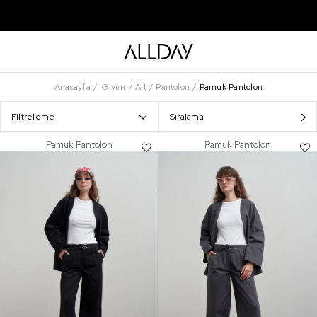
Anasayfa
Giyim
Alt
Pantolon
Pamuk Pantolon
Filtreleme
Sıralama
Pamuk Pantolon
Pamuk Pantolon