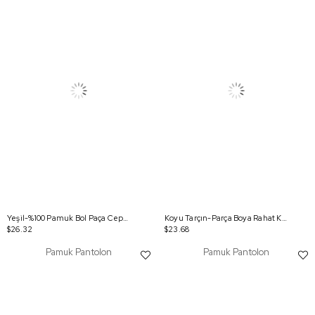
Yeşil-%100 Pamuk Bol Paça Cepli Pantolon
Koyu Tarçın-Parça Boya Rahat Kalıp Likralı Pantolon
$26.32
$23.68
Pamuk Pantolon
Pamuk Pantolon