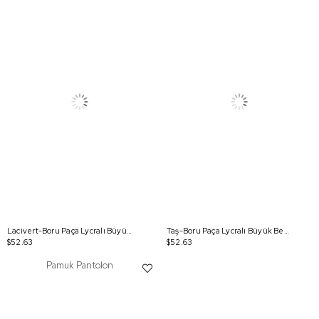
Lacivert-Boru Paça Lycralı Büyük Beden Pantolon
Taş-Boru Paça Lycralı Büyük Beden Pantolon
$52.63
$52.63
Pamuk Pantolon