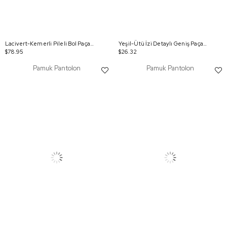
Lacivert-Kemerli Pileli Bol Paça Pantolon
Yeşil-Ütü İzi Detaylı Geniş Paça Pantolon
$78.95
$26.32
Pamuk Pantolon
Pamuk Pantolon