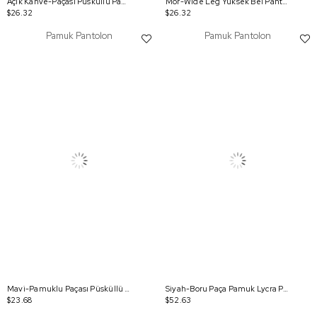
Açık Kahve-Paçası Püsküllü Pantolon
Mor-Wide Leg Yüksek Bel Pantolon
$26.32
$26.32
Pamuk Pantolon
Pamuk Pantolon
Mavi-Pamuklu Paçası Püsküllü Nervürlü Bol Paça Pantolon
Siyah-Boru Paça Pamuk Lycra Pantolon
$23.68
$52.63