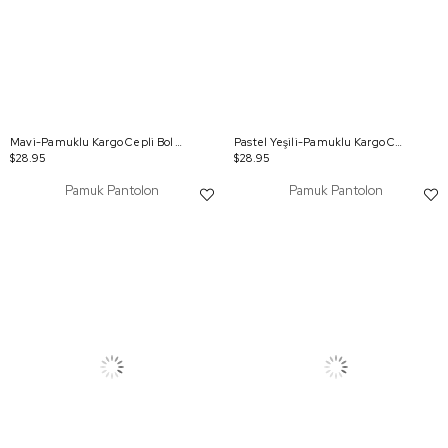
Mavi-Pamuklu Kargo Cepli Bol Paça Pantolon
Pastel Yeşili-Pamuklu Kargo Cepli Bol Paça Pantolon
$28.95
$28.95
Pamuk Pantolon
Pamuk Pantolon