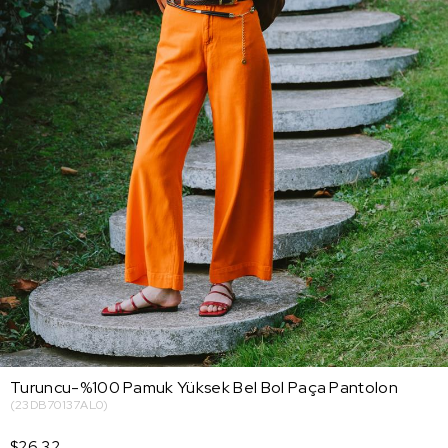
Turuncu-%100 Pamuk Yüksek Bel Bol Paça Pantolon
(23DB70137AL0)
$26.32