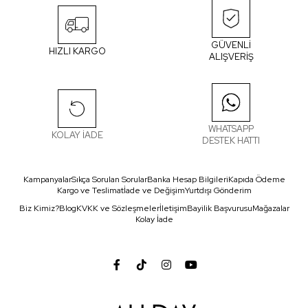
GÜVENLİ
HIZLI KARGO
ALIŞVERİŞ
WHATSAPP
KOLAY İADE
DESTEK HATTI
Kampanyalar
Sıkça Sorulan Sorular
Banka Hesap Bilgileri
Kapıda Ödeme
Kargo ve Teslimat
İade ve Değişim
Yurtdışı Gönderim
Biz Kimiz?
Blog
KVKK ve Sözleşmeler
İletişim
Bayilik Başvurusu
Mağazalar
Kolay İade