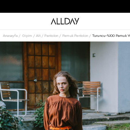
Anasayfa
Giyim
Alt
Pantolon
Pamuk Pantolon
Turuncu-%100 Pamuk Yü