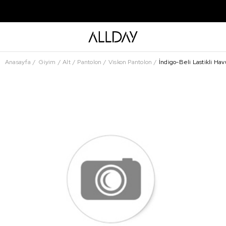
Anasayfa
Giyim
Alt
Pantolon
Viskon Pantolon
İndigo-Beli Lastikli Ha