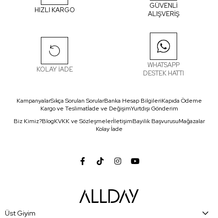
GÜVENLİ
HIZLI KARGO
ALIŞVERİŞ
WHATSAPP
KOLAY İADE
DESTEK HATTI
Kampanyalar
Sıkça Sorulan Sorular
Banka Hesap Bilgileri
Kapıda Ödeme
Kargo ve Teslimat
İade ve Değişim
Yurtdışı Gönderim
Biz Kimiz?
Blog
KVKK ve Sözleşmeler
İletişim
Bayilik Başvurusu
Mağazalar
Kolay İade
Üst Giyim