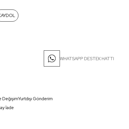
KAYDOL
WHATSAPP DESTEK HATTI
e Değişim
Yurtdışı Gönderim
ay İade