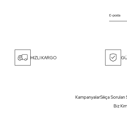
HIZLI KARGO
GÜ
Kampanyalar
Sıkça Sorulan 
Biz Ki