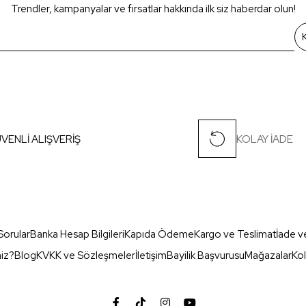
Trendler, kampanyalar ve fırsatlar hakkında ilk siz haberdar olun!
VENLİ ALIŞVERİŞ
KOLAY İADE
Sorular
Banka Hesap Bilgileri
Kapıda Ödeme
Kargo ve Teslimat
İade v
miz?
Blog
KVKK ve Sözleşmeler
İletişim
Bayilik Başvurusu
Mağazalar
Kol