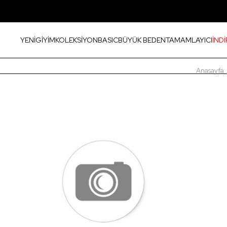
YENİ
GİYİM
KOLEKSİYON
BASIC
BÜYÜK BEDEN
TAMAMLAYICI
İNDİ
Anasayfa