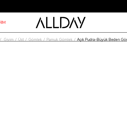
RİM
Giyim
Üst
Gömlek
Pamuk Gömlek
Açık Pudra-Büyük Beden Gö