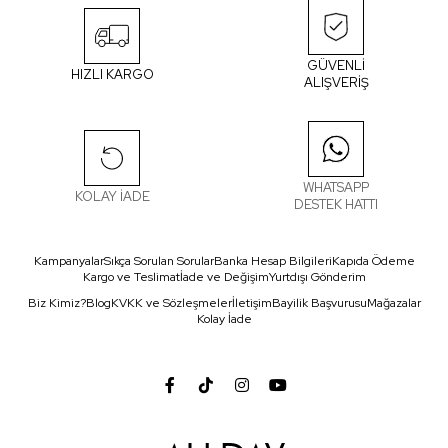
GÜVENLİ
HIZLI KARGO
ALIŞVERİŞ
WHATSAPP
KOLAY İADE
DESTEK HATTI
Kampanyalar
Sıkça Sorulan Sorular
Banka Hesap Bilgileri
Kapıda Ödeme
Kargo ve Teslimat
İade ve Değişim
Yurtdışı Gönderim
Biz Kimiz?
Blog
KVKK ve Sözleşmeler
İletişim
Bayilik Başvurusu
Mağazalar
Kolay İade