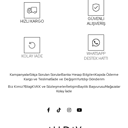
GÜVENLİ
HIZLI KARGO
ALIŞVERİŞ
WHATSAPP
KOLAY İADE
DESTEK HATTI
Kampanyalar
Sıkça Sorulan Sorular
Banka Hesap Bilgileri
Kapıda Ödeme
Kargo ve Teslimat
İade ve Değişim
Yurtdışı Gönderim
Biz Kimiz?
Blog
KVKK ve Sözleşmeler
İletişim
Bayilik Başvurusu
Mağazalar
Kolay İade