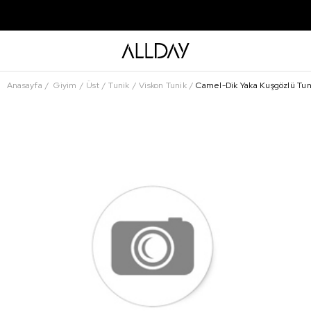
Anasayfa
Giyim
Üst
Tunik
Viskon Tunik
Camel-Dik Yaka Kuşgözlü Tun