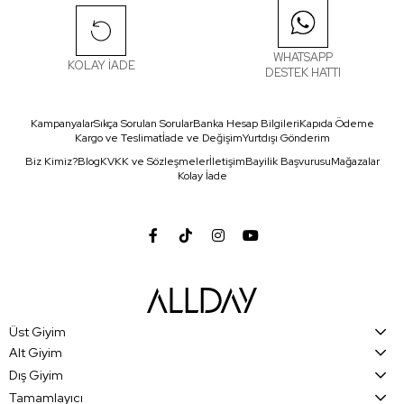
WHATSAPP
KOLAY İADE
DESTEK HATTI
Kampanyalar
Sıkça Sorulan Sorular
Banka Hesap Bilgileri
Kapıda Ödeme
Kargo ve Teslimat
İade ve Değişim
Yurtdışı Gönderim
Biz Kimiz?
Blog
KVKK ve Sözleşmeler
İletişim
Bayilik Başvurusu
Mağazalar
Kolay İade
Üst Giyim
Alt Giyim
Dış Giyim
Tamamlayıcı