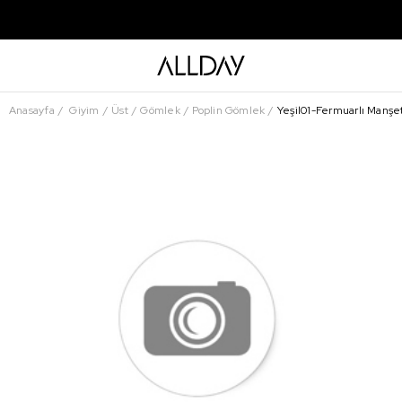
Anasayfa
Giyim
Üst
Gömlek
Poplin Gömlek
Yeşil01-Fermuarlı Manşe