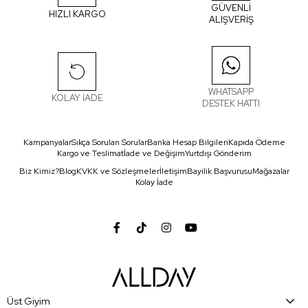
GÜVENLİ
HIZLI KARGO
ALIŞVERİŞ
WHATSAPP
KOLAY İADE
DESTEK HATTI
Kampanyalar
Sıkça Sorulan Sorular
Banka Hesap Bilgileri
Kapıda Ödeme
Kargo ve Teslimat
İade ve Değişim
Yurtdışı Gönderim
Biz Kimiz?
Blog
KVKK ve Sözleşmeler
İletişim
Bayilik Başvurusu
Mağazalar
Kolay İade
Üst Giyim