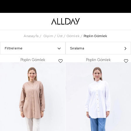
Anasayfa
Giyim
Üst
Gömlek
Poplin Gömlek
Filtreleme
Sıralama
Poplin Gömlek
Poplin Gömlek