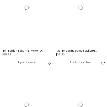
Bej-Belden Bağlamalı Viskon Gömlek Tunik
Taş-Belden Bağlamalı Viskon Gömlek Tunik
$35.53
$35.53
Poplin Gömlek
Poplin Gömlek