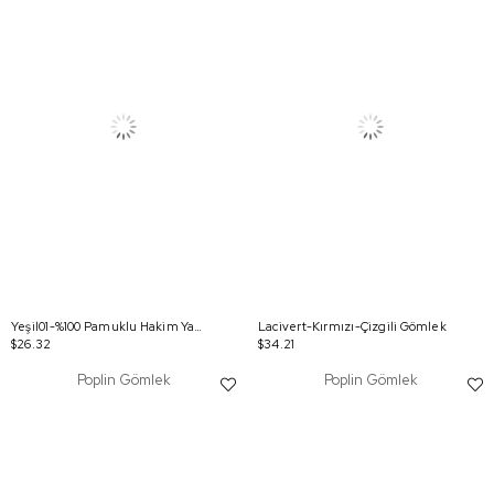
Yeşil01-%100 Pamuklu Hakim Yaka Tek Cepli Tunik
Lacivert-Kırmızı-Çizgili Gömlek
$26.32
$34.21
Poplin Gömlek
Poplin Gömlek