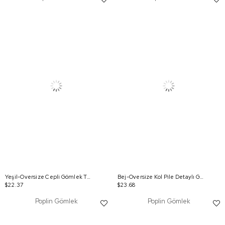
Yeşil-Oversize Cepli Gömlek Tunik
Bej-Oversize Kol Pile Detaylı Gömlek Tunik
$22.37
$23.68
Poplin Gömlek
Poplin Gömlek