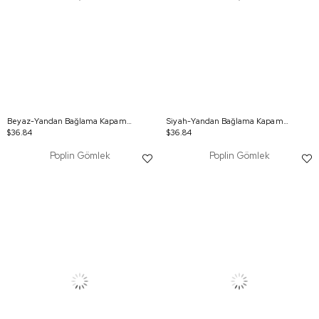
Beyaz-Yandan Bağlama Kapamalı Gömlek
Siyah-Yandan Bağlama Kapamalı Gömlek
$36.84
$36.84
Poplin Gömlek
Poplin Gömlek