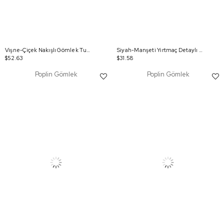
Vişne-Çiçek Nakışlı Gömlek Tunik
Siyah-Manşeti Yırtmaç Detaylı Poplin Gömlek Tunik
$52.63
$31.58
Poplin Gömlek
Poplin Gömlek