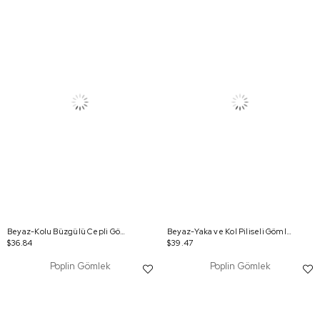
Beyaz-Kolu Büzgülü Cepli Gömlek
Beyaz-Yaka ve Kol Piliseli Gömlek
$36.84
$39.47
Poplin Gömlek
Poplin Gömlek