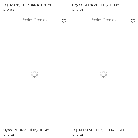
Taş-MANŞETİ RİBANALI BÜYÜK CEPLİ GÖMLEK
Beyaz-ROBA VE DİKİŞ DETAYLI GÖMLEK TUNİK
$32.89
$36.84
Poplin Gömlek
Poplin Gömlek
Siyah-ROBA VE DİKİŞ DETAYLI GÖMLEK TUNİK
Taş-ROBA VE DİKİŞ DETAYLI GÖMLEK TUNİK
$36.84
$36.84