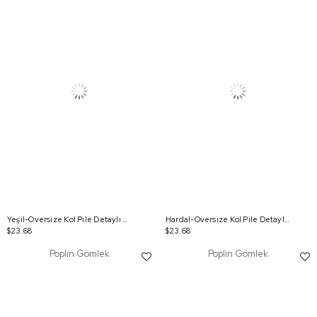
Yeşil-Oversize Kol Pile Detaylı Gömlek Tunik
Hardal-Oversize Kol Pile Detaylı Gömlek Tunik
$23.68
$23.68
Poplin Gömlek
Poplin Gömlek