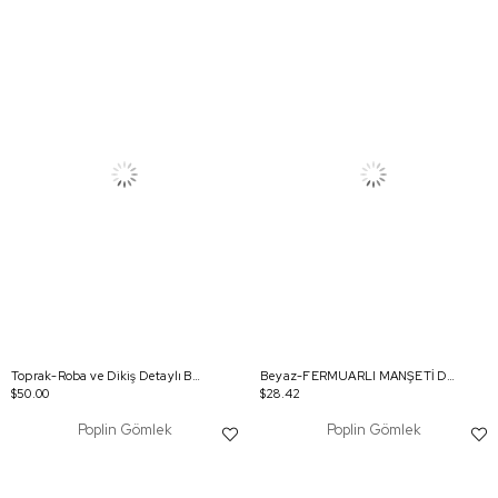
Toprak-Roba ve Dikiş Detaylı Büyük Beden Gömlek
Beyaz-FERMUARLI MANŞETİ DUBLELİ GÖMLEK TUNİK
$50.00
$28.42
Poplin Gömlek
Poplin Gömlek