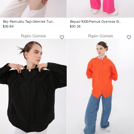
Bej-Pamuklu Taşlı Gömlek Tunik
Beyaz-%100 Pamuk Oversize Sivri Yaka Büzgülü Balon Kol Gömlek
$36.84
$30.26
Poplin Gömlek
Poplin Gömlek