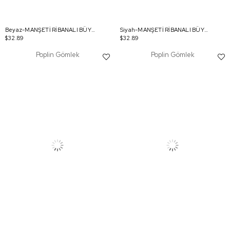
Beyaz-MANŞETİ RİBANALI BÜYÜK CEPLİ GÖMLEK
Siyah-MANŞETİ RİBANALI BÜYÜK CEPLİ GÖMLEK
$32.89
$32.89
Poplin Gömlek
Poplin Gömlek