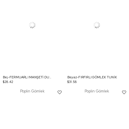
Bej-FERMUARLI MANŞETİ DUBLELİ GÖMLEK TUNİK
Beyaz-FIRFIRLI GÖMLEK TUNİK
$28.42
$31.58
Poplin Gömlek
Poplin Gömlek