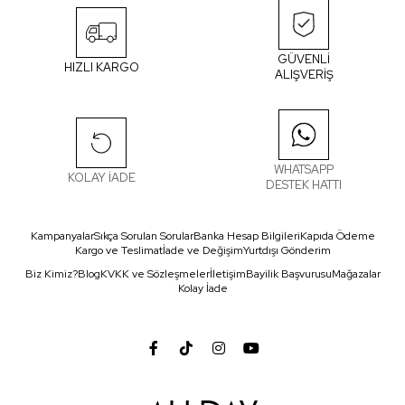
GÜVENLİ
HIZLI KARGO
ALIŞVERİŞ
WHATSAPP
KOLAY İADE
DESTEK HATTI
Kampanyalar
Sıkça Sorulan Sorular
Banka Hesap Bilgileri
Kapıda Ödeme
Kargo ve Teslimat
İade ve Değişim
Yurtdışı Gönderim
Biz Kimiz?
Blog
KVKK ve Sözleşmeler
İletişim
Bayilik Başvurusu
Mağazalar
Kolay İade