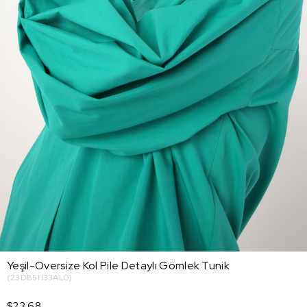
Yeşil-Oversize Kol Pile Detaylı Gömlek Tunik
(23DB51133AL0)
$23.68