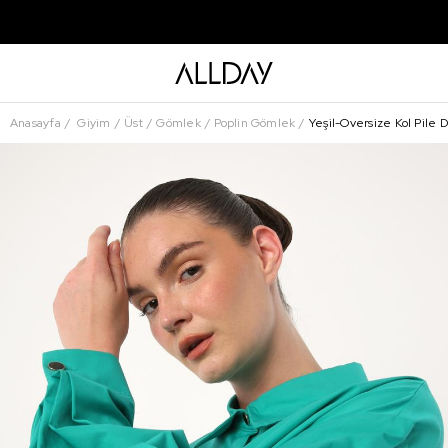
Anasayfa
Giyim
Üst
Gömlek
Poplin Gömlek
Yeşil-Oversize Kol Pile 