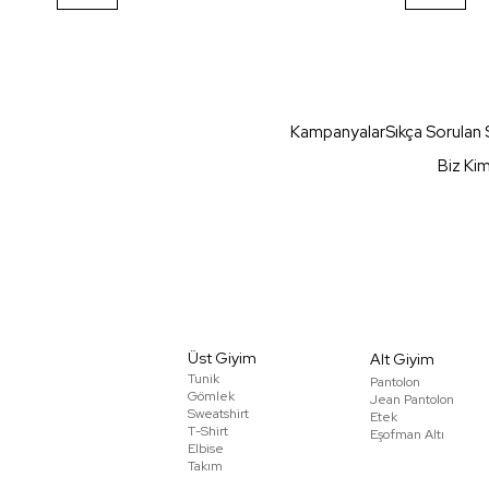
Kampanyalar
Sıkça Sorulan 
Biz Ki
Üst Giyim
Alt Giyim
Tunik
Pantolon
Gömlek
Jean Pantolon
Sweatshirt
Etek
T-Shirt
Eşofman Altı
Elbise
Takım