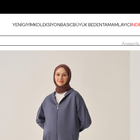
YENİ
GİYİM
KOLEKSİYON
BASIC
BÜYÜK BEDEN
TAMAMLAYICI
İNDİ
Anasayfa