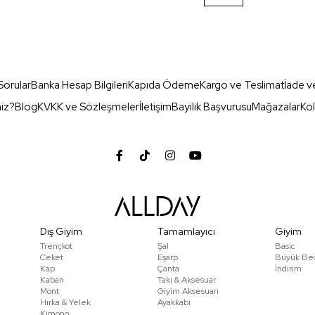
Sorular
Banka Hesap Bilgileri
Kapıda Ödeme
Kargo ve Teslimat
İade v
miz?
Blog
KVKK ve Sözleşmeler
İletişim
Bayilik Başvurusu
Mağazalar
Kol
Dış Giyim
Tamamlayıcı
Giyim
Trençkot
Şal
Basic
Ceket
Eşarp
Büyük Be
Kap
Çanta
İndirim
Kaban
Takı & Aksesuar
Mont
Giyim Aksesuarı
Hırka & Yelek
Ayakkabı
Kimono