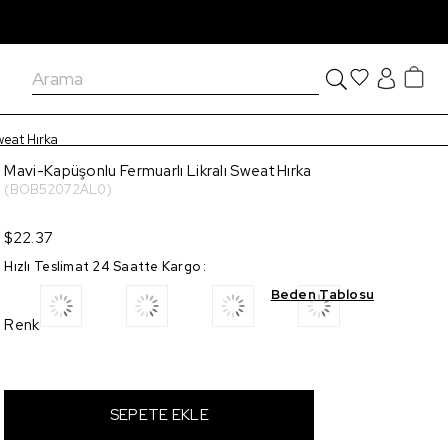
weat Hırka
Mavi-Kapüşonlu Fermuarlı Likralı Sweat Hırka
(BOB52072AL0)
$22.37
Hızlı Teslimat 24 Saatte Kargo
:
Beden Tablosu
Renk