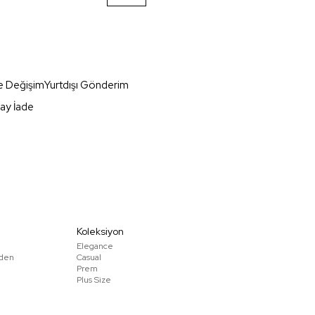
e Değişim
Yurtdışı Gönderim
ay İade
Koleksiyon
Elegance
den
Casual
Prem
Plus Size