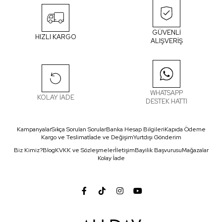
GÜVENLİ
HIZLI KARGO
ALIŞVERİŞ
WHATSAPP
KOLAY İADE
DESTEK HATTI
Kampanyalar
Sıkça Sorulan Sorular
Banka Hesap Bilgileri
Kapıda Ödeme
Kargo ve Teslimat
İade ve Değişim
Yurtdışı Gönderim
Biz Kimiz?
Blog
KVKK ve Sözleşmeler
İletişim
Bayilik Başvurusu
Mağazalar
Kolay İade