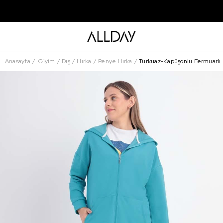
Anasayfa
Giyim
Dış
Hırka
Penye Hırka
Turkuaz-Kapüşonlu Fermuarlı L