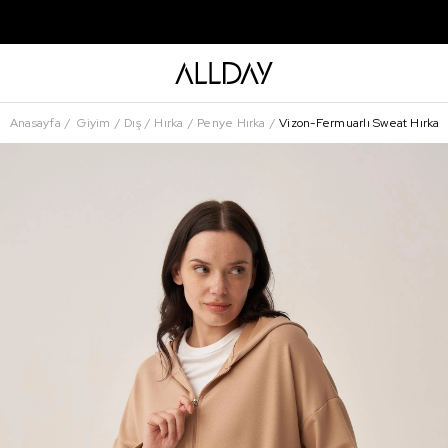
Anasayfa
Giyim
Dış
Hırka
Penye Hırka
Vizon-Fermuarlı Sweat Hırka