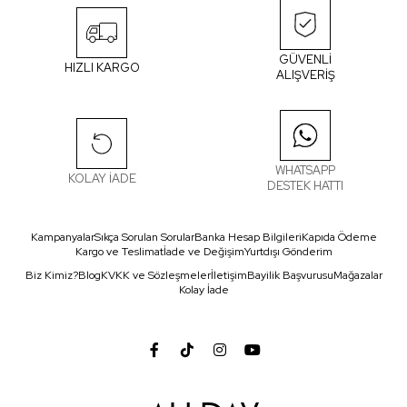
GÜVENLİ
HIZLI KARGO
ALIŞVERİŞ
WHATSAPP
KOLAY İADE
DESTEK HATTI
Kampanyalar
Sıkça Sorulan Sorular
Banka Hesap Bilgileri
Kapıda Ödeme
Kargo ve Teslimat
İade ve Değişim
Yurtdışı Gönderim
Biz Kimiz?
Blog
KVKK ve Sözleşmeler
İletişim
Bayilik Başvurusu
Mağazalar
Kolay İade