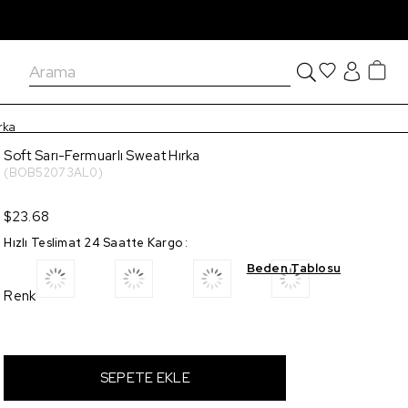
rka
Soft Sarı-Fermuarlı Sweat Hırka
(BOB52073AL0)
$23.68
Hızlı Teslimat 24 Saatte Kargo
:
Beden Tablosu
Renk