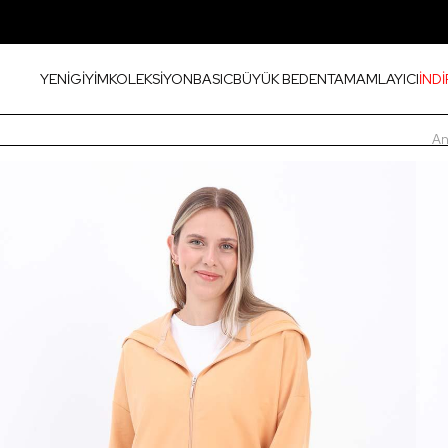
YENİ
GİYİM
KOLEKSİYON
BASIC
BÜYÜK BEDEN
TAMAMLAYICI
İNDİ
An