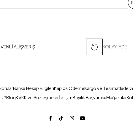
VENLİ ALIŞVERİŞ
KOLAY İADE
Sorular
Banka Hesap Bilgileri
Kapıda Ödeme
Kargo ve Teslimat
İade v
miz?
Blog
KVKK ve Sözleşmeler
İletişim
Bayilik Başvurusu
Mağazalar
Kol