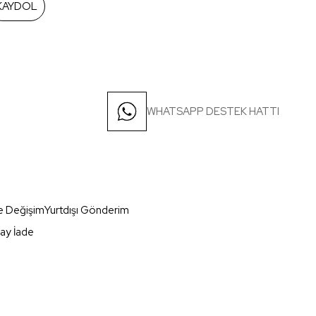
KAYDOL
WHATSAPP DESTEK HATTI
e Değişim
Yurtdışı Gönderim
ay İade