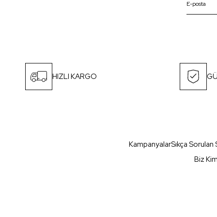
HIZLI KARGO
GÜ
Kampanyalar
Sıkça Sorulan 
Biz Ki