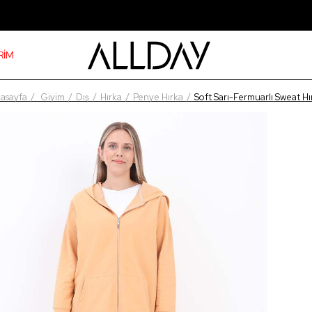
RİM
asayfa
Giyim
Dış
Hırka
Penye Hırka
Soft Sarı-Fermuarlı Sweat Hı