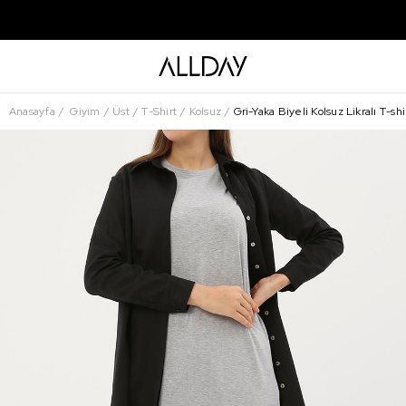
Anasayfa
Giyim
Üst
T-Shirt
Kolsuz
Gri-Yaka Biyeli Kolsuz Likralı T-shi