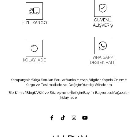
GÜVENLİ
HIZLI KARGO
ALIŞVERİŞ
WHATSAPP
KOLAY İADE
DESTEK HATTI
Kampanyalar
Sıkça Sorulan Sorular
Banka Hesap Bilgileri
Kapıda Ödeme
Kargo ve Teslimat
İade ve Değişim
Yurtdışı Gönderim
Biz Kimiz?
Blog
KVKK ve Sözleşmeler
İletişim
Bayilik Başvurusu
Mağazalar
Kolay İade