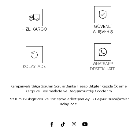
GÜVENLİ
HIZLI KARGO
ALIŞVERİŞ
WHATSAPP
KOLAY İADE
DESTEK HATTI
Kampanyalar
Sıkça Sorulan Sorular
Banka Hesap Bilgileri
Kapıda Ödeme
Kargo ve Teslimat
İade ve Değişim
Yurtdışı Gönderim
Biz Kimiz?
Blog
KVKK ve Sözleşmeler
İletişim
Bayilik Başvurusu
Mağazalar
Kolay İade