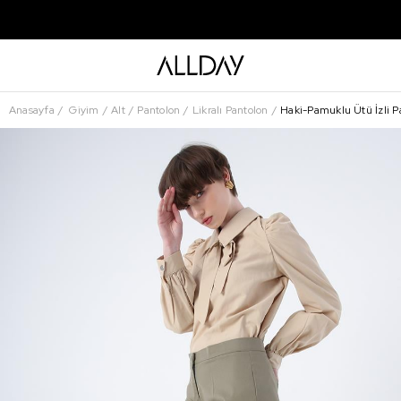
Anasayfa
Giyim
Alt
Pantolon
Likralı Pantolon
Haki-Pamuklu Ütü İzli Pa