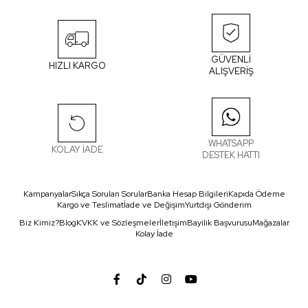
GÜVENLİ
HIZLI KARGO
ALIŞVERİŞ
WHATSAPP
KOLAY İADE
DESTEK HATTI
Kampanyalar
Sıkça Sorulan Sorular
Banka Hesap Bilgileri
Kapıda Ödeme
Kargo ve Teslimat
İade ve Değişim
Yurtdışı Gönderim
Biz Kimiz?
Blog
KVKK ve Sözleşmeler
İletişim
Bayilik Başvurusu
Mağazalar
Kolay İade