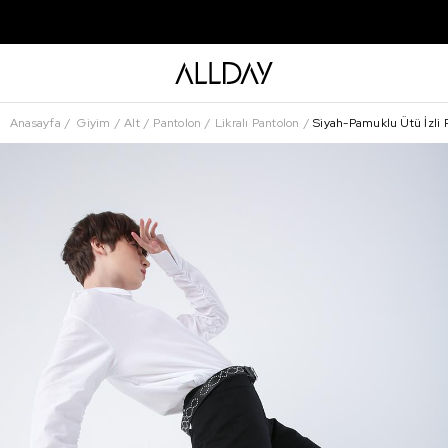
Anasayfa
Giyim
Alt
Pantolon
Likralı Pantolon
Siyah-Pamuklu Ütü İzli P