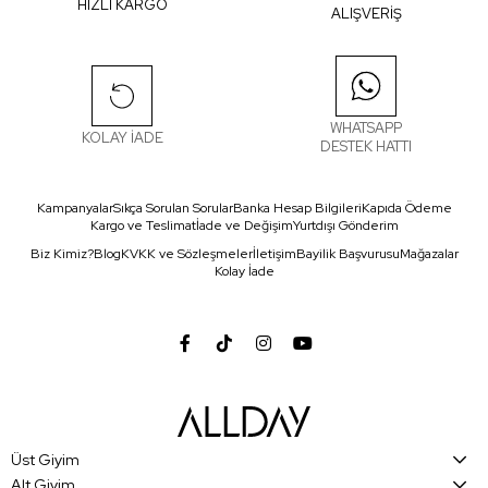
HIZLI KARGO
ALIŞVERİŞ
WHATSAPP
KOLAY İADE
DESTEK HATTI
Kampanyalar
Sıkça Sorulan Sorular
Banka Hesap Bilgileri
Kapıda Ödeme
Kargo ve Teslimat
İade ve Değişim
Yurtdışı Gönderim
Biz Kimiz?
Blog
KVKK ve Sözleşmeler
İletişim
Bayilik Başvurusu
Mağazalar
Kolay İade
Üst Giyim
Alt Giyim