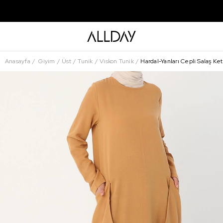
Anasayfa
Giyim
Üst
Tunik
Viskon Tunik
Hardal-Yanları Cepli Salaş Ke