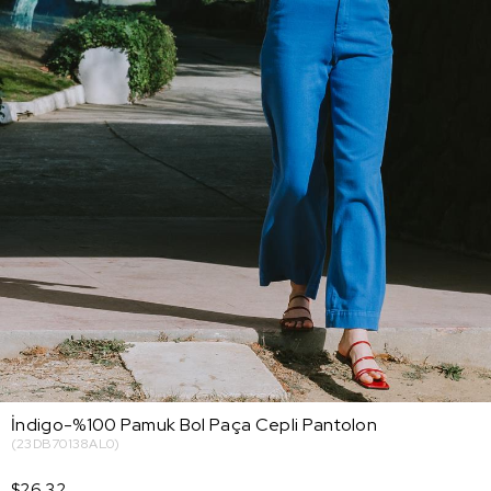
İndigo-%100 Pamuk Bol Paça Cepli Pantolon
(23DB70138AL0)
$26.32