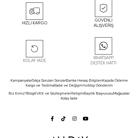
GÜVENLİ
HIZLI KARGO
ALIŞVERİŞ
WHATSAPP
KOLAY İADE
DESTEK HATTI
Kampanyalar
Sıkça Sorulan Sorular
Banka Hesap Bilgileri
Kapıda Ödeme
Kargo ve Teslimat
İade ve Değişim
Yurtdışı Gönderim
Biz Kimiz?
Blog
KVKK ve Sözleşmeler
İletişim
Bayilik Başvurusu
Mağazalar
Kolay İade