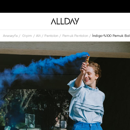
Anasayfa
Giyim
Alt
Pantolon
Pamuk Pantolon
İndigo-%100 Pamuk Bol