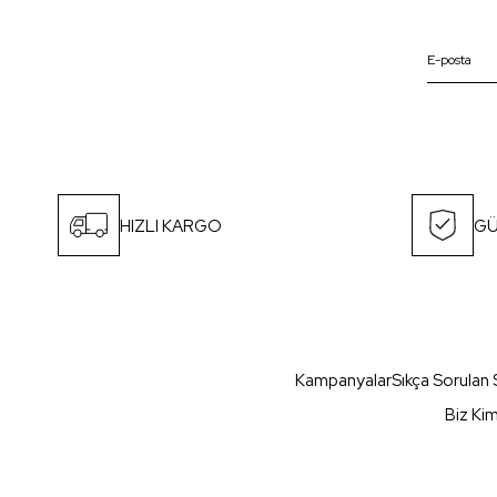
HIZLI KARGO
GÜ
Kampanyalar
Sıkça Sorulan 
Biz Ki