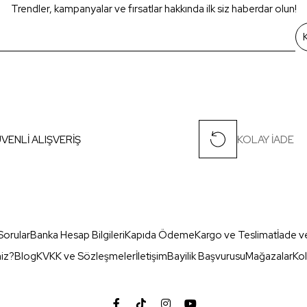
Trendler, kampanyalar ve fırsatlar hakkında ilk siz haberdar olun!
VENLİ ALIŞVERİŞ
KOLAY İADE
Sorular
Banka Hesap Bilgileri
Kapıda Ödeme
Kargo ve Teslimat
İade v
miz?
Blog
KVKK ve Sözleşmeler
İletişim
Bayilik Başvurusu
Mağazalar
Kol