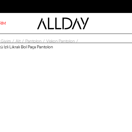
RİM
Giyim
Alt
Pantolon
Viskon Pantolon
tü İzli Likralı Bol Paça Pantolon