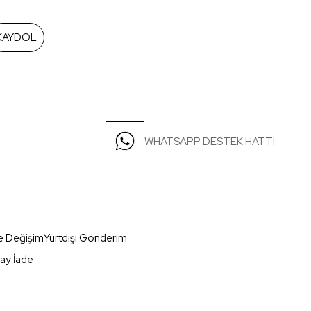
KAYDOL
WHATSAPP DESTEK HATTI
e Değişim
Yurtdışı Gönderim
ay İade