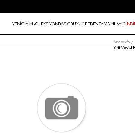
YENİ
GİYİM
KOLEKSİYON
BASIC
BÜYÜK BEDEN
TAMAMLAYICI
İNDİ
Anasayfa
Kirli Mavi-Ü