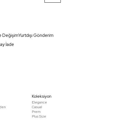
e Değişim
Yurtdışı Gönderim
ay İade
Koleksiyon
Elegance
den
Casual
Prem
Plus Size