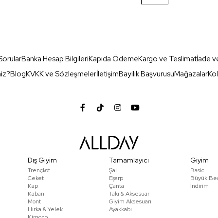
Sorular
Banka Hesap Bilgileri
Kapıda Ödeme
Kargo ve Teslimat
İade v
miz?
Blog
KVKK ve Sözleşmeler
İletişim
Bayilik Başvurusu
Mağazalar
Kol
Dış Giyim
Tamamlayıcı
Giyim
Trençkot
Şal
Basic
Ceket
Eşarp
Büyük Be
Kap
Çanta
İndirim
Kaban
Takı & Aksesuar
Mont
Giyim Aksesuarı
Hırka & Yelek
Ayakkabı
Kimono