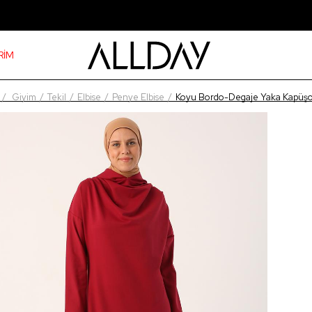
RİM
Giyim
Tekil
Elbise
Penye Elbise
Koyu Bordo-Degaje Yaka Kapüşon