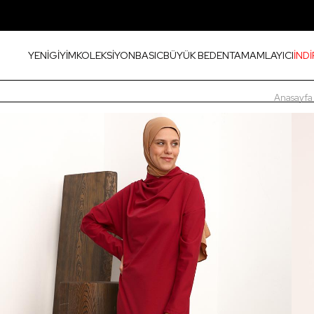
YENİ
GİYİM
KOLEKSİYON
BASIC
BÜYÜK BEDEN
TAMAMLAYICI
İNDİ
Anasayfa