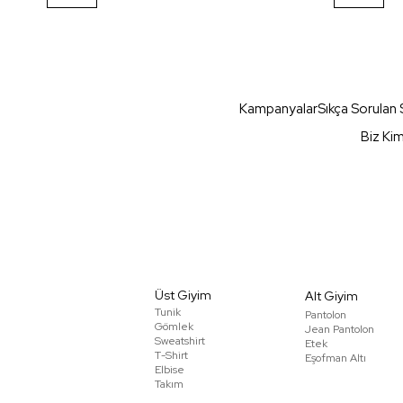
Kampanyalar
Sıkça Sorulan 
Biz Ki
Üst Giyim
Alt Giyim
Tunik
Pantolon
Gömlek
Jean Pantolon
Sweatshirt
Etek
T-Shirt
Eşofman Altı
Elbise
Takım