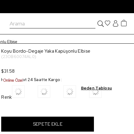
lu Elbise
Koyu Bordo-Degaje Yaka Kapüşonlu Elbise
(23OB60074AL0)
$31.58
Hızlı Teslimat 24 Saatte Kargo
:
Beden Tablosu
Renk