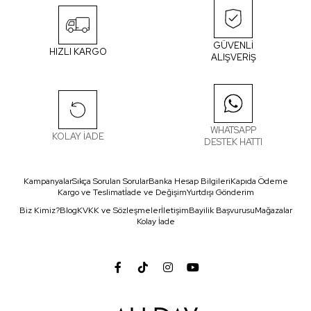
GÜVENLİ
HIZLI KARGO
ALIŞVERİŞ
WHATSAPP
KOLAY İADE
DESTEK HATTI
Kampanyalar
Sıkça Sorulan Sorular
Banka Hesap Bilgileri
Kapıda Ödeme
Kargo ve Teslimat
İade ve Değişim
Yurtdışı Gönderim
Biz Kimiz?
Blog
KVKK ve Sözleşmeler
İletişim
Bayilik Başvurusu
Mağazalar
Kolay İade