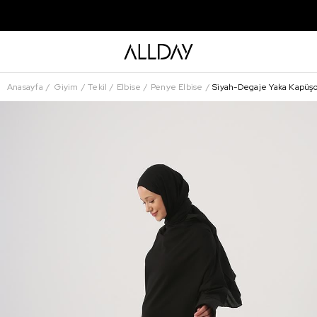
Anasayfa
Giyim
Tekil
Elbise
Penye Elbise
Siyah-Degaje Yaka Kapüşo