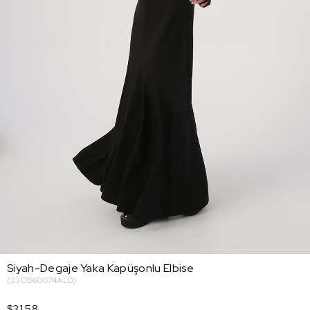
Siyah-Degaje Yaka Kapüşonlu Elbise
(23OB60074AL0)
$31.58