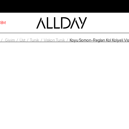
RİM
Giyim
Üst
Tunik
Viskon Tunik
Koyu Somon-Reglan Kol Kolyeli Vi