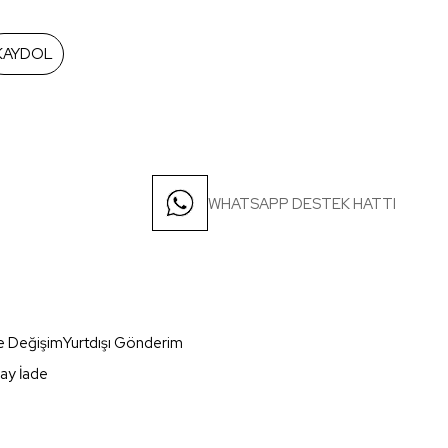
KAYDOL
WHATSAPP DESTEK HATTI
e Değişim
Yurtdışı Gönderim
ay İade