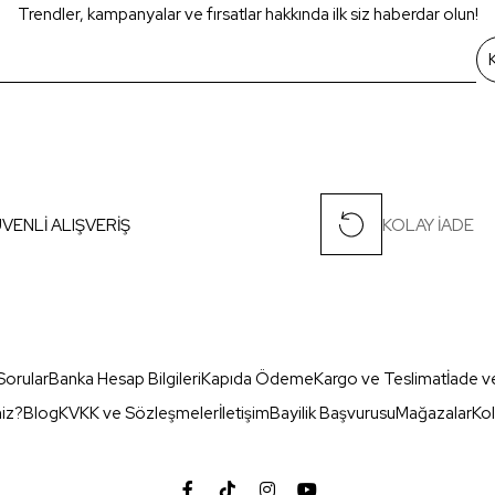
Trendler, kampanyalar ve fırsatlar hakkında ilk siz haberdar olun!
VENLİ ALIŞVERİŞ
KOLAY İADE
Sorular
Banka Hesap Bilgileri
Kapıda Ödeme
Kargo ve Teslimat
İade v
miz?
Blog
KVKK ve Sözleşmeler
İletişim
Bayilik Başvurusu
Mağazalar
Kol