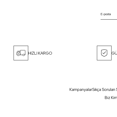
HIZLI KARGO
GÜ
Kampanyalar
Sıkça Sorulan 
Biz Ki