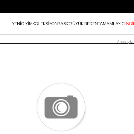
YENİ
GİYİM
KOLEKSİYON
BASIC
BÜYÜK BEDEN
TAMAMLAYICI
İNDİ
Anasayfa