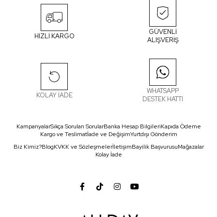
GÜVENLİ
HIZLI KARGO
ALIŞVERİŞ
WHATSAPP
KOLAY İADE
DESTEK HATTI
Kampanyalar
Sıkça Sorulan Sorular
Banka Hesap Bilgileri
Kapıda Ödeme
Kargo ve Teslimat
İade ve Değişim
Yurtdışı Gönderim
Biz Kimiz?
Blog
KVKK ve Sözleşmeler
İletişim
Bayilik Başvurusu
Mağazalar
Kolay İade