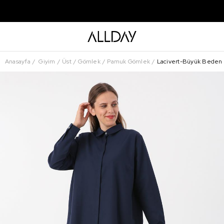
Anasayfa
Giyim
Üst
Gömlek
Pamuk Gömlek
Lacivert-Büyük Beden