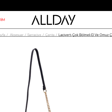
RİM
yfa
Aksesuar
Sarraciye
Çanta
Lacivert-Çok Bölmeli El Ve Omuz Ç