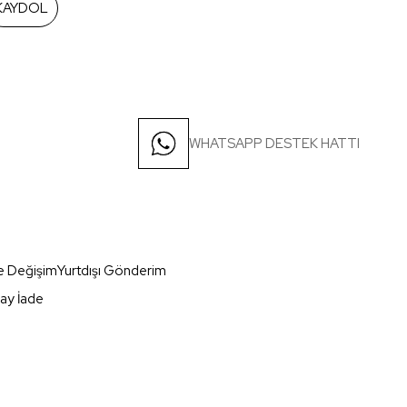
KAYDOL
WHATSAPP DESTEK HATTI
e Değişim
Yurtdışı Gönderim
ay İade