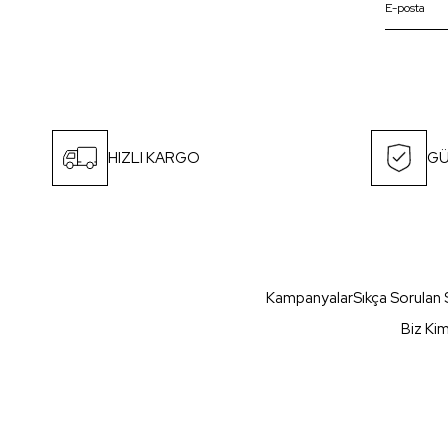
HIZLI KARGO
GÜ
Kampanyalar
Sıkça Sorulan 
Biz Ki