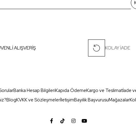
VENLİ ALIŞVERİŞ
KOLAY İADE
Sorular
Banka Hesap Bilgileri
Kapıda Ödeme
Kargo ve Teslimat
İade v
miz?
Blog
KVKK ve Sözleşmeler
İletişim
Bayilik Başvurusu
Mağazalar
Kol