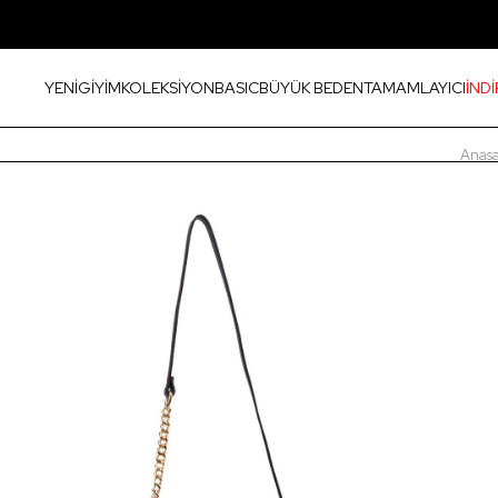
YENİ
GİYİM
KOLEKSİYON
BASIC
BÜYÜK BEDEN
TAMAMLAYICI
İNDİ
Anasa