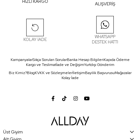
HIZLI KARGO
ALIŞVERİŞ
WHATSAPP
KOLAY İADE
DESTEK HATTI
Kampanyalar
Sıkça Sorulan Sorular
Banka Hesap Bilgileri
Kapıda Ödeme
Kargo ve Teslimat
İade ve Değişim
Yurtdışı Gönderim
Biz Kimiz?
Blog
KVKK ve Sözleşmeler
İletişim
Bayilik Başvurusu
Mağazalar
Kolay İade
Üst Giyim
Alt Giyim