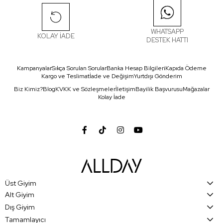
WHATSAPP
KOLAY İADE
DESTEK HATTI
Kampanyalar
Sıkça Sorulan Sorular
Banka Hesap Bilgileri
Kapıda Ödeme
Kargo ve Teslimat
İade ve Değişim
Yurtdışı Gönderim
Biz Kimiz?
Blog
KVKK ve Sözleşmeler
İletişim
Bayilik Başvurusu
Mağazalar
Kolay İade
Üst Giyim
Alt Giyim
Dış Giyim
Tamamlayıcı