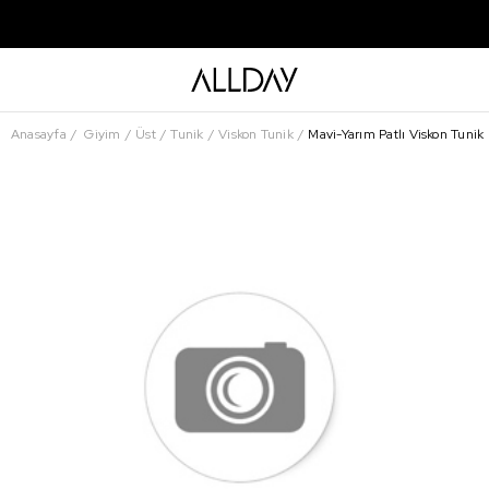
Anasayfa
Giyim
Üst
Tunik
Viskon Tunik
Mavi-Yarım Patlı Viskon Tunik